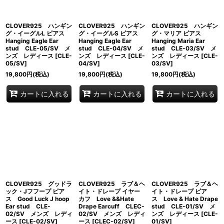
絞り込む
CLOVER925 ハンギン
CLOVER925 ハンギン
CLOVER925 ハンギン
グ・イーグルL ピアス
グ・イーグルS ピアス
グ・マリア ピアス
Hanging Eagle Ear
Hanging Eagle Ear
Hanging Maria Ear
stud CLE-05/SV メ
stud CLE-04/SV メ
stud CLE-03/SV メ
ンズ レディース
[
CLE-
ンズ レディース
[
CLE-
ンズ レディース
[
CLE-
05/SV
]
04/SV
]
03/SV
]
19,800
円
(税込)
19,800
円
(税込)
19,800
円
(税込)
カートに入れる
カートに入れる
カートに入れる
CLOVER925 グッドラ
CLOVER925 ラブ＆ヘ
CLOVER925 ラブ＆ヘ
ック・Jフフープ ピア
イト・ドレープ イヤー
イト・ドレープ ピア
ス Good Luck J hoop
カフ Love &&Hate
ス Love & Hate Drape
Ear stud CLE-
Drape Earcuff CLEC-
stud CLE-01/SV メ
02/SV メンズ レディ
02/SV メンズ レディ
ンズ レディース
[
CLE-
ース
[
CLE-02/SV
]
ース
[
CLEC-02/SV
]
01/SV
]