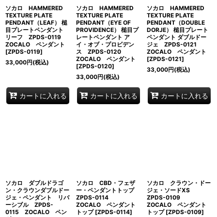
ソカロ HAMMERED
ソカロ HAMMERED
ソカロ HAMMERED
TEXTURE PLATE
TEXTURE PLATE
TEXTURE PLATE
PENDANT（LEAF） 槌
PENDANT（EYE OF
PENDANT（DOUBLE
目プレートペンダント
PROVIDENCE） 槌目プ
DORJE） 槌目プレート
リーフ ZPDS-0119
レートペンダント ア
ペンダント ダブルドー
ZOCALO ペンダント
イ・オブ・プロビデン
ジェ ZPDS-0121
[
ZPDS-0119
]
ス ZPDS-0120
ZOCALO ペンダント
ZOCALO ペンダント
[
ZPDS-0121
]
33,000
円
(税込)
[
ZPDS-0120
]
33,000
円
(税込)
33,000
円
(税込)
カートに入れる
カートに入れる
カートに入れる
ソカロ ダブルドラゴ
ソカロ CBD・フェザ
ソカロ クラウン・ドー
ン・クラウンダブルドー
ー・ペンダントトップ
ジェ・ソードXS
ジェ・ペンダント リバ
ZPDS-0114
ZPDS-0109
ーシブル ZPDS-
ZOCALO ペンダント
ZOCALO ペンダント
0115 ZOCALO ペン
トップ
[
ZPDS-0114
]
トップ
[
ZPDS-0109
]