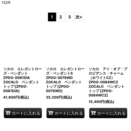
152
件
表示数
:
1
2
3
次
»
並び順
:
絞り込む
ソカロ エレガントロー
ソカロ エレガントロー
ソカロ アイ・オブ・プ
ズ・ペンダント
ズ・ペンダントS
ロビデンス・チャーム
ZPDG-0081DIA
ZPDG-0076WD
（ホワイトCZ）
ZOCALO ペンダント
ZOCALO ペンダント
ZPDG-0084WCZ
トップ
[
ZPDG-
トップ
[
ZPDG-
ZOCALO ペンダント
0081DIA
]
0076WD
]
トップ
[
ZPDG-
0084WCZ
]
41,800
円
(税込)
35,200
円
(税込)
15,400
円
(税込)
カートに入れる
カートに入れる
カートに入れる