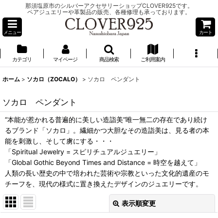
那須塩原市のシルバーアクセサリーショップCLOVER925です。
ペアジュエリーや革製品の販売、各種修理も承っております。
メニュー
カート
カテゴリ
マイページ
商品検索
ご利用案内
ホーム
>
ソカロ（ZOCALO）
>
ソカロ ペンダント
ソカロ ペンダント
“本能が惹かれる普遍的に美しい造詣美”唯一無二の存在であり続け
るブランド「ソカロ」。繊細かつ大胆なその造詣美は、見る者の本
能を刺激し、そして虜にする・・・
「Spiritual Jewelry = スピリチュアルジュエリー」
「Global Gothic Beyond Times and Distance = 時空を越えて」
人類の長い歴史の中で培われた芸術や宗教といった文化的遺産のモ
チーフを、現代の様式に置き換えたデザインのジュエリーです。
表示順変更
閉じる