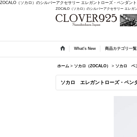
ZOCALO（ソカロ）のシルバーアクセサリー エレガントローズ・ペンダント
ZOCALO（ソカロ）のシルバーアクセサリー エレガ
What's New
商品カテゴリ一覧
ホーム
>
ソカロ（ZOCALO）
>
ソカロ ペ
ソカロ エレガントローズ・ペンダン