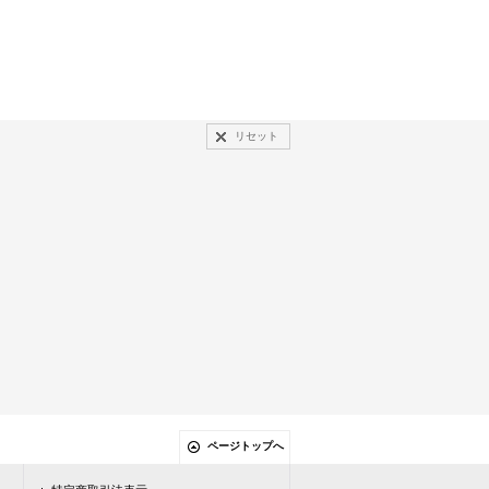
リセット
ページトップへ