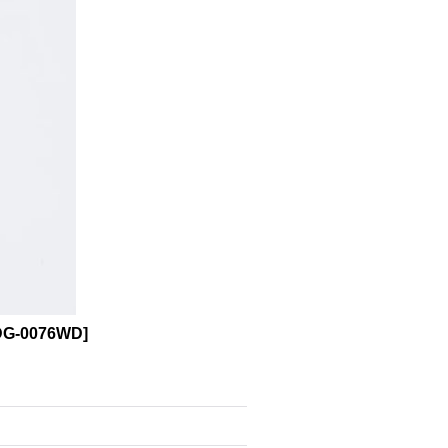
DG-0076WD
]