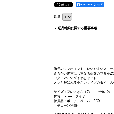
Facebookでシェア
数量
:
返品特約に関する重要事項
胸元のワンポイントに使いやすいスモー
柔らかい幾重にも重なる薔薇の花弁をZO
中央にVS1のダイヤをセット。
メレと呼ばれる小さいサイズのダイヤの
サイズ：花の大きさは7ミリ、全体19ミ
材質：Silver、ダイヤ
付属品：ポーチ、ペーパーBOX
＊チェーン別売り