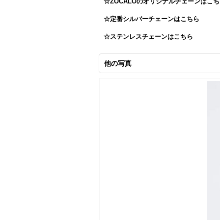
☆ZOCALOのオリジナルチェーンはこ
☆定番シルバーチェーンはこちら
☆ステンレスチェーンはこちら
他の写真