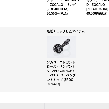
ンド） ZRG-0030WD
モンド） ZRG-
ZOCALO リング
D ZOCALO
[
ZRG-0030DIA
]
[
ZRG-0034DIA
]
60,500円
(税込)
49,500円
(税込)
最近チェックしたアイテム
ソカロ エレガント
ローズ・ペンダント
S ZPDG-0076WD
ZOCALO ペンダ
ントトップ
[
ZPDG-
0076WD
]