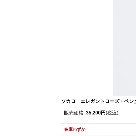
ソカロ エレガントローズ・ペンダン
販売価格
:
35,200円
(税込)
在庫わずか