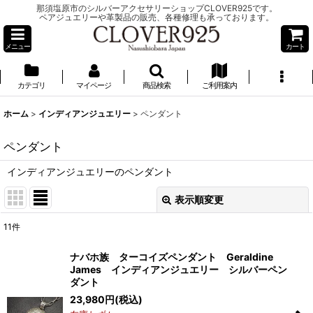
那須塩原市のシルバーアクセサリーショップCLOVER925です。
ペアジュエリーや革製品の販売、各種修理も承っております。
メニュー
カート
カテゴリ
マイページ
商品検索
ご利用案内
ホーム
>
インディアンジュエリー
>
ペンダント
ペンダント
インディアンジュエリーのペンダント
表示順変更
閉じる
11
件
表示数
:
ナバホ族 ターコイズペンダント Geraldine
James インディアンジュエリー シルバーペン
並び順
:
ダント
23,980
円
(税込)