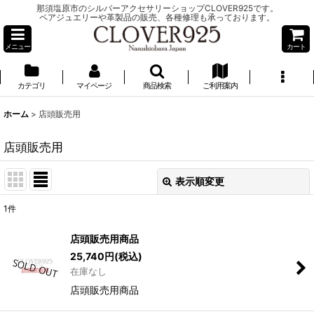
那須塩原市のシルバーアクセサリーショップCLOVER925です。
ペアジュエリーや革製品の販売、各種修理も承っております。
メニュー
カート
カテゴリ
マイページ
商品検索
ご利用案内
ホーム
>
店頭販売用
店頭販売用
表示順変更
閉じる
1
件
表示数
:
店頭販売用商品
25,740
円
(税込)
並び順
:
在庫なし
店頭販売用商品
絞り込む