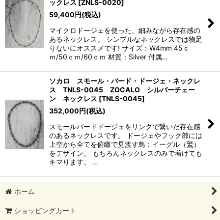
ックレス
[
ZNLS-0020
]
59,400
円
(税込)
マイクロドージェを使った、細みながら存在感の
あるネックレス。 シンプルなネックレスでは物足
りないにオススメです! サイズ：W4mm 45ｃ
ｍ/50ｃｍ/60ｃｍ 材質：Silver 付属…
ソカロ スモール・バード・ドージェ・ネックレ
ス TNLS-0045 ZOCALO シルバーチェー
ン ネックレス
[
TNLS-0045
]
352,000
円
(税込)
スモールバードドージェをリングで繋いだ存在感
のあるネックレスです。 ドージェやフック部には
上空から全てを俯瞰で見渡す鳥：イーグル（鷲）
をデザイン。 もちろんネックレスのみで着けても
キマります。 …
ホーム
ショッピングカート