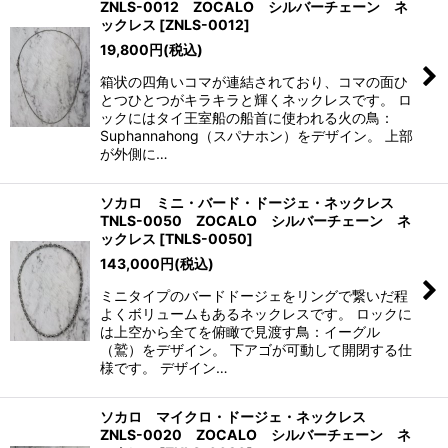
ZNLS-0012 ZOCALO シルバーチェーン ネ
ックレス
[
ZNLS-0012
]
19,800
円
(税込)
箱状の四角いコマが連結されており、コマの面ひ
とつひとつがキラキラと輝くネックレスです。 ロ
ックにはタイ王室船の船首に使われる火の鳥：
Suphannahong（スパナホン）をデザイン。 上部
が外側に…
ソカロ ミニ・バード・ドージェ・ネックレス
TNLS-0050 ZOCALO シルバーチェーン ネ
ックレス
[
TNLS-0050
]
143,000
円
(税込)
ミニタイプのバードドージェをリングで繋いだ程
よくボリュームもあるネックレスです。 ロックに
は上空から全てを俯瞰で見渡す鳥：イーグル
（鷲）をデザイン。 下アゴが可動して開閉する仕
様です。 デザイン…
ソカロ マイクロ・ドージェ・ネックレス
ZNLS-0020 ZOCALO シルバーチェーン ネ