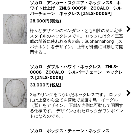
ソカロ アンカー・スクエア・ネックレスS ホ
ワイト仕上げ ZNLS-0005P ZOCALO シル
バーチェーン ネックレス
[
ZNLS-0005P
]
28,600
円
(税込)
様々なデザインのペンダントとも相性の良い定番
スタイルのネックレスです。 ロックにはタイ王室
船の船首に使われる火の鳥：Suphannahong（ス
パナホン）をデザイン。 上部が外側に可動して開
閉する…
ソカロ ダブル・ハワイ・ネックレス ZNLS-
0008 ZOCALO シルバーチェーン ネックレ
ス
[
ZNLS-0008
]
33,000
円
(税込)
2連のリングをつないだネックレスです。 ロック
には上空から全てを俯瞰で見渡す鳥：イーグル
（鷲）をデザイン。 下部が内側に可動して開閉す
る仕様です。 デザインされたロックがワンポイン
トになるのでネ…
ソカロ ボックス・チェーン・ネックレス