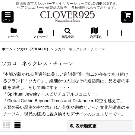
那須塩原市のシルバーアクセサリーショップCLOVER925です。
ペアジュエリーや革製品の販売、各種修理も承っております。
メニュー
カート
カテゴリ
マイページ
商品検索
ご利用案内
ホーム
>
ソカロ（ZOCALO）
>
ソカロ ネックレス・チェーン
ソカロ ネックレス・チェーン
“本能が惹かれる普遍的に美しい造詣美”唯一無二の存在であり続け
るブランド「ソカロ」。繊細かつ大胆なその造詣美は、見る者の本
能を刺激し、そして虜にする・・・
「Spiritual Jewelry = スピリチュアルジュエリー」
「Global Gothic Beyond Times and Distance = 時空を越えて」
人類の長い歴史の中で培われた芸術や宗教といった文化的遺産のモ
チーフを、現代の様式に置き換えたデザインのジュエリーです。
表示順変更
閉じる