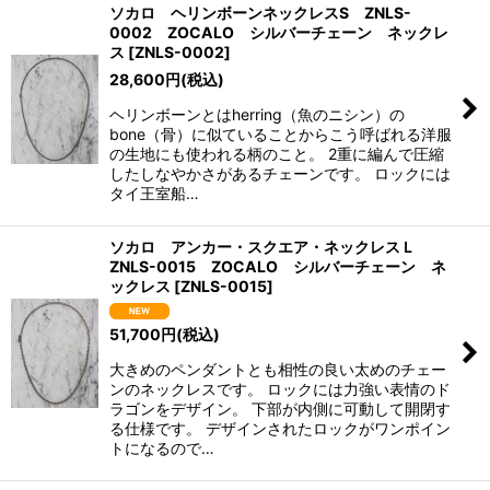
ソカロ ヘリンボーンネックレスS ZNLS-
0002 ZOCALO シルバーチェーン ネックレ
ス
[
ZNLS-0002
]
28,600
円
(税込)
ヘリンボーンとはherring（魚のニシン）の
bone（骨）に似ていることからこう呼ばれる洋服
の生地にも使われる柄のこと。 2重に編んで圧縮
したしなやかさがあるチェーンです。 ロックには
タイ王室船…
ソカロ アンカー・スクエア・ネックレスＬ
ZNLS-0015 ZOCALO シルバーチェーン ネ
ックレス
[
ZNLS-0015
]
51,700
円
(税込)
大きめのペンダントとも相性の良い太めのチェー
ンのネックレスです。 ロックには力強い表情のド
ラゴンをデザイン。 下部が内側に可動して開閉す
る仕様です。 デザインされたロックがワンポイン
トになるので…