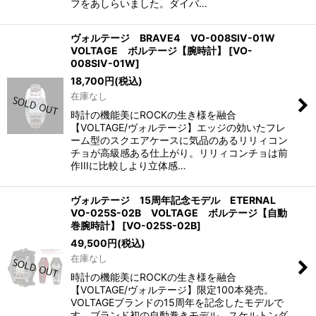
フをあしらいました。ダイバ…
ヴォルテージ BRAVE4 VO-008SIV-01W
VOLTAGE ボルテージ【腕時計】
[
VO-
008SIV-01W
]
18,700
円
(税込)
在庫なし
時計の機能美にROCKの生き様を融合
【VOLTAGE/ヴォルテージ】エッジの効いたフレ
ーム型のスクエアケースに気品のあるリリィコン
チョが高級感ある仕上がり。リリィコンチョは前
作IIIに比較しより立体感…
ヴォルテージ 15周年記念モデル ETERNAL
VO-025S-02B VOLTAGE ボルテージ【自動
巻腕時計】
[
VO-025S-02B
]
49,500
円
(税込)
在庫なし
時計の機能美にROCKの生き様を融合
【VOLTAGE/ヴォルテージ】限定100本発売。
VOLTAGEブランドの15周年を記念したモデルで
す。ブランド初の自動巻きモデル、スケルトンダ