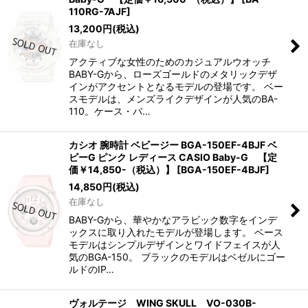
110RG-7AJF
]
13,200
円
(税込)
在庫なし
アクティブな女性のためのカジュアルウオッチ
BABY-Gから、ローズゴールドのメタリックデザ
インがアクセントとなるモデルの登場です。 ベー
スモデルは、メンズライクデザインが人気のBA-
110。ケース・バ…
カシオ 腕時計 ベビージー BGA-150EF-4BJF ベ
ビーG ピンク レディース CASIO Baby-G 【定
価￥14,850-（税込）】
[
BGA-150EF-4BJF
]
14,850
円
(税込)
在庫なし
BABY-Gから、華やかなアラビック数字をインデ
ックスに取り入れたモデルが登場します。 ベース
モデルはシンプルデザインとワイドフェイスが人
気のBGA-150。 ブラックのモデルはベゼルにゴー
ルドのIP…
ヴォルテージ WING SKULL VO-030B-