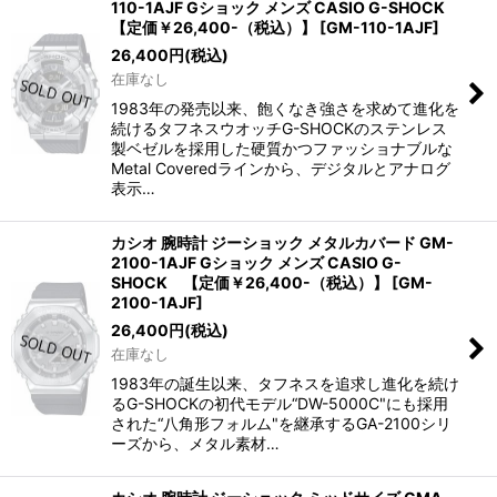
110-1AJF Gショック メンズ CASIO G-SHOCK
【定価￥26,400-（税込）】
[
GM-110-1AJF
]
26,400
円
(税込)
在庫なし
1983年の発売以来、飽くなき強さを求めて進化を
続けるタフネスウオッチG-SHOCKのステンレス
製ベゼルを採用した硬質かつファッショナブルな
Metal Coveredラインから、デジタルとアナログ
表示…
カシオ 腕時計 ジーショック メタルカバード GM-
2100-1AJF Gショック メンズ CASIO G-
SHOCK 【定価￥26,400-（税込）】
[
GM-
2100-1AJF
]
26,400
円
(税込)
在庫なし
1983年の誕生以来、タフネスを追求し進化を続け
るG-SHOCKの初代モデル“DW-5000C"にも採用
された“八角形フォルム"を継承するGA-2100シリ
ーズから、メタル素材…