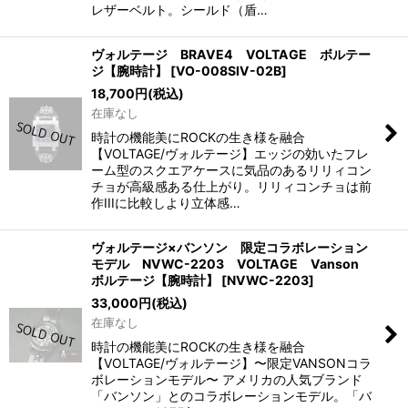
レザーベルト。シールド（盾…
ヴォルテージ BRAVE4 VOLTAGE ボルテー
ジ【腕時計】
[
VO-008SIV-02B
]
18,700
円
(税込)
在庫なし
時計の機能美にROCKの生き様を融合
【VOLTAGE/ヴォルテージ】エッジの効いたフレ
ーム型のスクエアケースに気品のあるリリィコン
チョが高級感ある仕上がり。リリィコンチョは前
作IIIに比較しより立体感…
ヴォルテージ×バンソン 限定コラボレーション
モデル NVWC-2203 VOLTAGE Vanson
ボルテージ【腕時計】
[
NVWC-2203
]
33,000
円
(税込)
在庫なし
時計の機能美にROCKの生き様を融合
【VOLTAGE/ヴォルテージ】〜限定VANSONコラ
ボレーションモデル〜 アメリカの人気ブランド
「バンソン」とのコラボレーションモデル。「バ