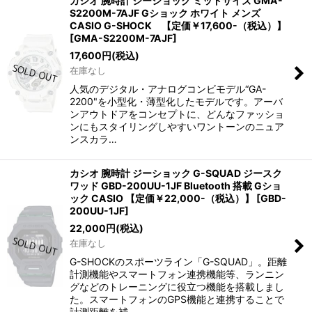
カシオ 腕時計 ジーショック ミッドサイズ GMA-
S2200M-7AJF Gショック ホワイト メンズ
CASIO G-SHOCK 【定価￥17,600-（税込）】
[
GMA-S2200M-7AJF
]
17,600
円
(税込)
在庫なし
人気のデジタル・アナログコンビモデル“GA-
2200"を小型化・薄型化したモデルです。アーバ
ンアウトドアをコンセプトに、どんなファッショ
ンにもスタイリングしやすいワントーンのニュア
ンスカラ…
カシオ 腕時計 ジーショック G-SQUAD ジースク
ワッド GBD-200UU-1JF Bluetooth 搭載 Gショ
ック CASIO 【定価￥22,000-（税込）】
[
GBD-
200UU-1JF
]
22,000
円
(税込)
在庫なし
G-SHOCKのスポーツライン「G-SQUAD」。距離
計測機能やスマートフォン連携機能等、ランニン
グなどのトレーニングに役立つ機能を搭載しまし
た。スマートフォンのGPS機能と連携することで
計測距離を補…