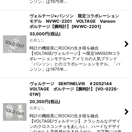
ンソン」は1975年…
ヴォルテージ×バンソン 限定コラボレーション
モデル NVWC-2201 VOLTAGE Vanson
ボルテージ【腕時計】
[
NVWC-2201
]
33,000
円
(税込)
在庫なし
時計の機能美にROCKの生き様を融合
【VOLTAGE/ヴォルテージ】〜限定VANSONコラ
ボレーションモデル〜 アメリカの人気ブランド
「バンソン」とのコラボレーションモデル。「バ
ンソン」は1975年…
ヴォルテージ SENTINELVIII ＃2052144
VOLTAGE ボルテージ【腕時計】
[
VO-022S-
01W
]
20,350
円
(税込)
在庫なし
時計の機能美にROCKの生き様を融合
【VOLTAGE/ヴォルテージ】 クラシカルなデザイ
ンのクロスコンチョをあしらい、ハードなデザイ
ンながらも高級感がある仕上がり。 文字盤には放