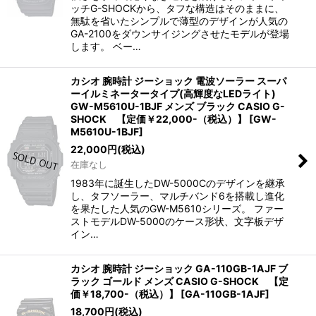
ッチG-SHOCKから、タフな構造はそのままに、
無駄を省いたシンプルで薄型のデザインが人気の
GA-2100をダウンサイジングさせたモデルが登場
します。 ベー…
カシオ 腕時計 ジーショック 電波ソーラー スーパ
ーイルミネータータイプ(高輝度なLEDライト)
GW-M5610U-1BJF メンズ ブラック CASIO G-
SHOCK 【定価￥22,000-（税込）】
[
GW-
M5610U-1BJF
]
22,000
円
(税込)
在庫なし
1983年に誕生したDW-5000Cのデザインを継承
し、タフソーラー、マルチバンド6を搭載し進化
を果たした人気のGW-M5610シリーズ。 ファー
ストモデルDW-5000のケース形状、文字板デザ
イン…
カシオ 腕時計 ジーショック GA-110GB-1AJF ブ
ラック ゴールド メンズ CASIO G-SHOCK 【定
価￥18,700-（税込）】
[
GA-110GB-1AJF
]
18,700
円
(税込)