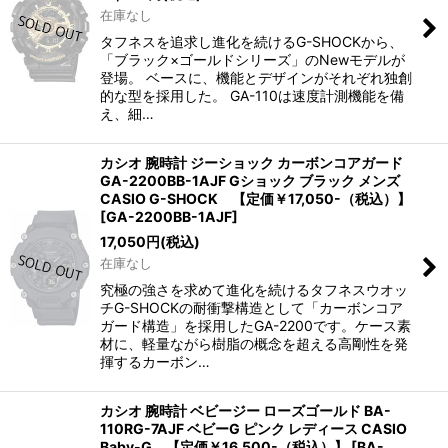
在庫なし
タフネスを追求し進化を続けるG-SHOCKから、
「ブラック×ゴールドシリーズ」のNewモデルが
登場。 ベースに、機能とデザインがそれぞれ独創
的な型を採用した。 GA-110は速度計測機能を備
え、細…
カシオ 腕時計 ジーショック カーボンコアガード
GA-2200BB-1AJF Gショック ブラック メンズ
CASIO G-SHOCK 【定価￥17,050-（税込）】
[
GA-2200BB-1AJF
]
17,050
円
(税込)
在庫なし
究極の強さを求めて進化を続けるタフネスウオッ
チG-SHOCKの耐衝撃構造として「カーボンコア
ガード構造」を採用したGA-2200です。ケース素
材に、軽量ながら樹脂の概念を超える高剛性を発
揮するカーボン…
カシオ 腕時計 ベビージー ローズゴールド BA-
110RG-7AJF ベビーG ピンク レディース CASIO
Baby-G 【定価￥16,500-（税込）】
[
BA-