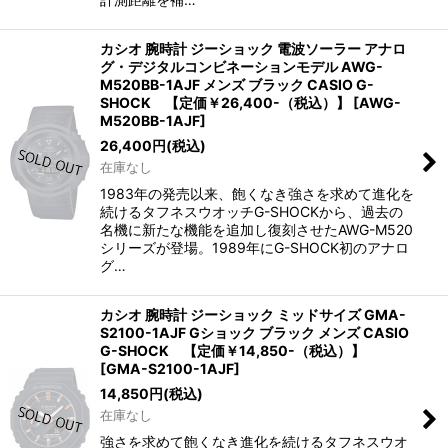
カシオ 腕時計 ジーショック 電波ソーラー アナロ
グ・デジタルコンビネーションモデル AWG-
M520BB-1AJF メンズ ブラック CASIO G-
SHOCK 【定価￥26,400-（税込）】
[
AWG-
M520BB-1AJF
]
26,400
円
(税込)
在庫なし
1983年の発売以来、飽くなき強さを求めて進化を
続けるタフネスウオッチG-SHOCKから、過去の
名機に新たな機能を追加し復刻させたAWG-M520
シリーズが登場。1989年にG-SHOCK初のアナロ
グ…
カシオ 腕時計 ジーショック ミッドサイズ GMA-
S2100-1AJF Gショック ブラック メンズ CASIO
G-SHOCK 【定価￥14,850-（税込）】
[
GMA-S2100-1AJF
]
14,850
円
(税込)
在庫なし
強さを求めて飽くなき進化を続けるタフネスウオ