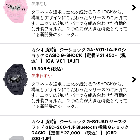
在庫なし
並び順
:
タフネスを追求し進化を続けるG-SHOCKから、
構造とデザインにこだわったシリーズのご紹介で
す。エッジの効いたパーツを組み合わせた有機的
絞り込む
な外装フォルム、２つの穴が大きな特徴となって
いる新開発のショック…
カシオ 腕時計 ジーショック GA-V01-1AJF Gシ
ョック CASIO G-SHOCK【定価￥21,450-（税
込）】
[
GA-V01-1AJF
]
19,305
円
(税込)
在庫わずか
タフネスを追求し進化を続けるG-SHOCKから、
構造とデザインにこだわったシリーズのご紹介で
す。エッジの効いたパーツを組み合わせた有機的
な外装フォルム、２つの穴が大きな特徴となって
いる新開発のショック…
カシオ 腕時計 ジーショック G-SQUAD ジースク
ワッド GBD-200-1JF Bluetooth 搭載 Gショック
CASIO 【定価￥22,000-（税込）】
[
GBD-
200-1JF
]