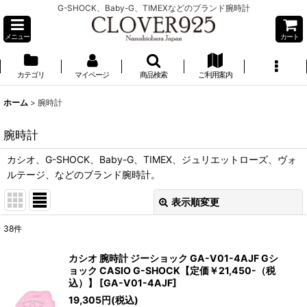
G-SHOCK、Baby-G、TIMEXなどのブランド腕時計
メニュー
カート
カテゴリ
マイページ
商品検索
ご利用案内
ホーム
>
腕時計
腕時計
カシオ、G-SHOCK、Baby-G、TIMEX、ジュリエットローズ、ヴォ
ルテージ、などのブランド腕時計。
表示順変更
閉じる
38
件
サブカテゴリ
:
カシオ 腕時計 ジーショック GA-V01-4AJF Gシ
ョック CASIO G-SHOCK【定価￥21,450-（税
込）】
[
GA-V01-4AJF
]
表示数
:
19,305
円
(税込)