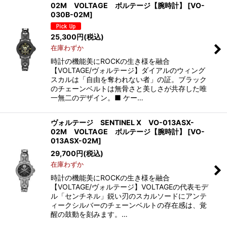
02M VOLTAGE ボルテージ【腕時計】
[
VO-
030B-02M
]
25,300
円
(税込)
在庫わずか
時計の機能美にROCKの生き様を融合
【VOLTAGE/ヴォルテージ】ダイアルのウィング
スカルは「自由を奪われない者」の証。ブラック
のチェーンベルトは無骨さと美しさが共存した唯
一無二のデザイン。■ ケー…
ヴォルテージ SENTINEL X VO-013ASX-
02M VOLTAGE ボルテージ【腕時計】
[
VO-
013ASX-02M
]
29,700
円
(税込)
在庫わずか
時計の機能美にROCKの生き様を融合
【VOLTAGE/ヴォルテージ】VOLTAGEの代表モデ
ル「センチネル」鋭い刃のスカルソードにアンテ
ィークシルバーのチェーンベルトの存在感は、覚
醒の鼓動を刻みます。…