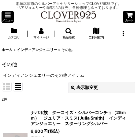
那須塩原市のシルバーアクセサリーショップCLOVER925です。
ペアジュエリーや革製品の販売、各種修理も承っております。
メニュー
カート
カテゴリ
マイページ
商品検索
ご利用案内
ホーム
>
インディアンジュエリー
>
その他
その他
インディアンジュエリーのその他アイテム
表示順変更
閉じる
2
件
表示数
:
ナバホ族 ターコイズ・シルバーコンチョ（25ｍ
ｍ） ジュリア・スミス(Julia Smith) インディ
並び順
:
アンジュエリー スターリングシルバー
6,600
円
(税込)