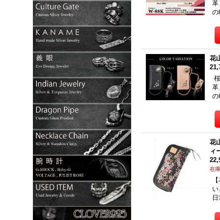
革
の
花
21
桜
革
の
花
ィ
22
在
【
い
日