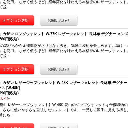
」を使用。 ながく使うほどに経年変化を味わえる本格派のレザーウォレット
町並…
山 カザン ロングウォレット W-77K レザーウォレット 長財布 デグナー メン
,780円
(税込)
の花びらから金襴織物がさりげなく覗き、気軽に和柄を楽しめます。革は「
」を使用。 ながく使うほどに経年変化を味わえる本格派のレザーウォレット
町並…
山 カザン レザージップウォレット W-48K レザーウォレット 長財布 デグナー 
ース
[
W-48K
]
,990円
(税込)
庫わずか
花山 レザージップウォレット】W-48K 花山のジップウォレットは金襴織物
、さらに使いやすさを重視したウォレットです。 一見して派手に見える柄も
常にち…