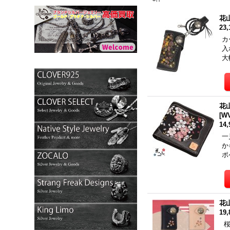
花
23
カ
入
大
花
[
WV
14
一
か
ポ
花
19
桜