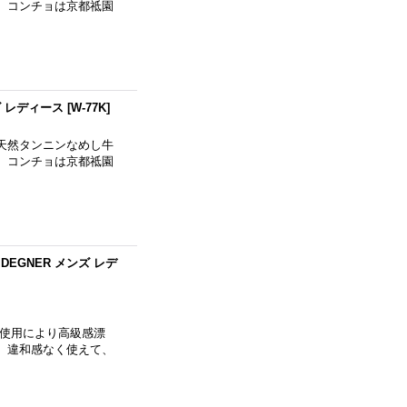
。コンチョは京都祗園
ズ レディース
[
W-77K
]
天然タンニンなめし牛
。コンチョは京都祗園
DEGNER メンズ レデ
の使用により高級感漂
、違和感なく使えて、