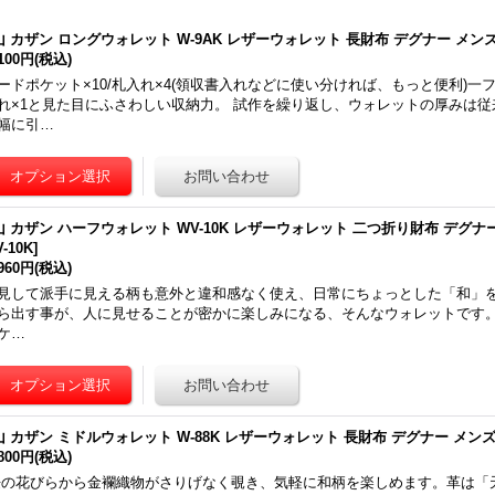
山 カザン ロングウォレット W-9AK レザーウォレット 長財布 デグナー メン
,100円
(税込)
ードポケット×10/札入れ×4(領収書入れなどに使い分ければ、もっと便利)一
れ×1と見た目にふさわしい収納力。 試作を繰り返し、ウォレットの厚みは
幅に引…
山 カザン ハーフウォレット WV-10K レザーウォレット 二つ折り財布 デグナ
-10K
]
,960円
(税込)
見して派手に見える柄も意外と違和感なく使え、日常にちょっとした「和」
ら出す事が、人に見せることが密かに楽しみになる、そんなウォレットです。
ケ…
山 カザン ミドルウォレット W-88K レザーウォレット 長財布 デグナー メン
,800円
(税込)
の花びらから金襴織物がさりげなく覗き、気軽に和柄を楽しめます。革は「