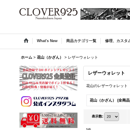
What's New
商品カテゴリ一覧
修理、カスタ
ホーム
>
花山（かざん）
>
レザーウォレット
レザーウォレット
花山のレザーウォレット
花山（かざん） (全商品
表示数
:
5
件