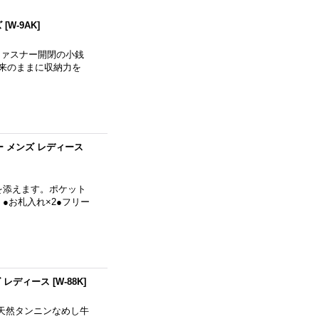
ズ
[
W-9AK
]
ファスナー開閉の小銭
従来のままに収納力を
ー メンズ レディース
を添えます。ポケット
●お札入れ×2●フリー
ズ レディース
[
W-88K
]
天然タンニンなめし牛