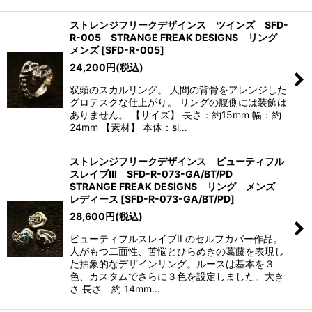
ストレンジフリークデザインス ツインズ SFD-
R-005 STRANGE FREAK DESIGNS リング
メンズ
[
SFD-R-005
]
24,200
円
(税込)
双頭のスカルリング。 人間の背骨をアレンジした
グロテスクな仕上がり。 リングの腹側には装飾は
ありません。 【サイズ】 長さ：約15mm 幅：約
24mm 【素材】 本体：si…
ストレンジフリークデザインス ビューティフル
スレイブIII SFD-R-073-GA/BT/PD
STRANGE FREAK DESIGNS リング メンズ
レディース
[
SFD-R-073-GA/BT/PD
]
28,600
円
(税込)
ビューティフルスレイブII のセルフカバー作品。
人がもつ二面性、苦悩とひらめきの葛藤を表現し
た抽象的なデザインリング。ルースは基本を３
色、カスタムでさらに３色を設定しました。大き
さ 長さ 約 14mm…