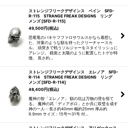
ストレンジフリークデザインス ベイン SFD-
R-115 STRANGE FREAK DESIGNS リング
メンズ
[
SFD-R-115
]
49,500
円
(税込)
恐竜竜のパキケフファロサウルスかなら着想し
た、河童のような額を持ったクリーチャースカ
ル。 頭突きで戦うソルジャーをスタイリッシュに
アレンジ。 鏡面と太陽のように配置したトゲが特
徴。 長さ約…
ストレンジフリークデザインス エレノア SFD-
R-114 STRANGE FREAK DESIGNS リング
メンズ
[
SFD-R-114
]
48,400
円
(税込)
魔神の智「エレノア」 額の坑は万物の理を悟て
る。 魔神の武「ディアボロ」とか共に双璧を成す
神の一人··· 長さ約40mm 幅約25mm 厚み約
9.9mm サイズ：15号〜31号 付…
ストレンジフリークデザインス アリゲータース