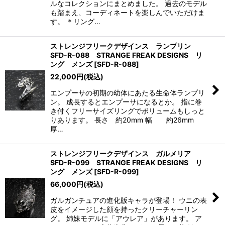
ルなコレクションにまとめました。 過去のモデル
も踏まえ、コーディネートを楽しんでいただけま
す。 ＊リング…
ストレンジフリークデザインス ランプリン
SFD-R-088 STRANGE FREAK DESIGNS リ
ング メンズ
[
SFD-R-088
]
22,000
円
(税込)
エンプーサの初期の幼体にあたる生命体ランプリ
ン。 成長するとエンプーサになるとか。 指に巻
き付くフリーサイズリングでボリュームもしっと
りあります。 長さ 約20mm 幅 約26mm
厚…
ストレンジフリークデザインス ガルメリア
SFD-R-099 STRANGE FREAK DESIGNS リ
ング メンズ
[
SFD-R-099
]
66,000
円
(税込)
ガルガンチュアの進化版キャラが登場！ ウニの表
皮をイメージした顔を持ったクリーチャーリン
グ。 姉妹モデルに「アウレア」があります。 ア