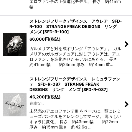
エロファンテの上位進化モデル。 長さ 約41mm
幅…
ストレンジフリークデザインス アウレア SFD-
R-100 STRANGE FREAK DESIGNS リング
メンズ
[
SFD-R-100
]
66,000
円
(税込)
ガルメリアと対を成すリング「アウレア」。 ガル
メリアのガルガンチュアに対しアウレアは、アエ
ロファンテを進化させたモデルにあたる。 長さ
約41mm 幅 約24mm 厚み 約14mm 重…
ストレンジフリークデザインス レミュラファン
テ SFD-R-087 STRANGE FREAK
DESIGNS リング メンズ
[
SFD-R-087
]
46,200
円
(税込)
在庫なし
未発売のアエロファンテIII をベースに、額にレミ
ューズバングルをアレンジしてマージ。 毒々しい
キャラに変化。 長さ 約43mm 幅 約22mm
厚み 約15mm 重さ 約42.6g …