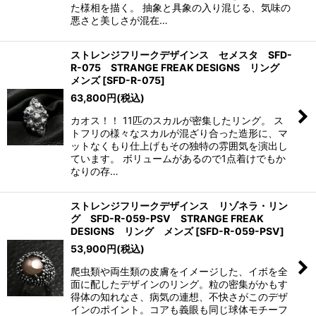
た様相を描く。 抽象と具象の入り混じる、気味の
悪さと美しさが混在…
ストレンジフリークデザインス セメスタ SFD-
R-075 STRANGE FREAK DESIGNS リング
メンズ
[
SFD-R-075
]
63,800
円
(税込)
カオス！！ 11匹のスカルが密集したリング。 ス
トフリの様々なスカルが混ざり合った造形に、マ
ットなくもり仕上げもその独特の雰囲気を演出し
ています。 ボリュームがあるので1点着けでもか
なりの存…
ストレンジフリークデザインス リゾネラ・リン
グ SFD-R-059-PSV STRANGE FREAK
DESIGNS リング メンズ
[
SFD-R-059-PSV
]
53,900
円
(税込)
爬虫類や両生類の皮膚をイメージした、イボを全
面に配したデザインのリング。粒の密集がかもす
得体の知れなさ、病気の連想、不快さがこのデザ
インのポイント。コアも義眼も同じ球体モチーフ