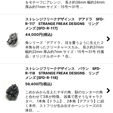
をモチーフにアレンジ。 長さ約38mm 幅約24mm
厚み約11mm サイズ：15号〜31号 …
ストレンジフリークデザインス デアドラ SFD-
R-117 STRANGE FREAK DESIGNS リング
メンズ
[
SFD-R-117
]
44,000
円
(税込)
角シリーズ「デアドラ」 目を覆うように生えた２
本角を持ったクリーチャースカル。 長さ約37mm
幅約22mm 厚み約7mm サイズ：15号〜31号 付属
品：オリジナルポーチ ＊在…
ストレンジフリークデザインス バラン SFD-
R-118 STRANGE FREAK DESIGNS リング
メンズ
[
SFD-R-118
]
59,400
円
(税込)
こめかみから生えたヤギの角、額のセンターの角
と合わせて3本が特徴。 凶暴で悪そうなキャラク
ター。 1本角【ドラム】、2本角【デアドラ】に続
く本作、ストフリが生み出すホーンシリーズの3
体目。 …