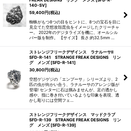
140-SV
]
59,400
円
(税込)
蜘蛛がもつ8つの目をヒントに、8つの宝石を目に
見立てた空想攻殻昆虫をイメージしたクリーチャ
ー。 2022年のデジタライズを機に、オールシル
バー版を制作。 【サイズ】 長さ:約32.5mm …
ストレンジフリークデザインス ラナルーサII
SFD-R-141 STRANGE FREAK DESIGNS リン
グ メンズ
[
SFD-R-141
]
30,800
円
(税込)
空想ゲジゲジの「エンプーサ」シリーズより、2
匹の虫が向かい合う、ラナルーサのアレンジ版が
登場! センターに石は掴みませんが、足の透かし
感や、指に巻き付いているような印象を表現、透
かし彫りには空間フェ…
ストレンジフリークデザインス マッドクラブ
SFD-R-139 STRANGE FREAK DESIGNS リン
グ メンズ
[
SFD-R-139
]