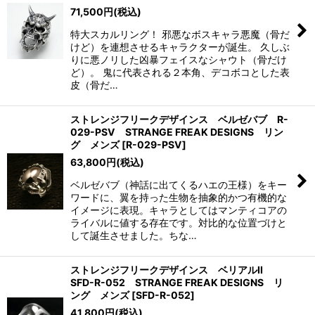
71,500
円
(税込)
特大スカルリング！ 邪悪なボスキャラ悪魔（骨だ
けど）を連想させるキャラクターが誕生。 久しぶ
りに悪ノリした凶暴フェイスなシャウト（骨だけ
ど）。 鬼に代表される２本角、デコボコとした表
皮（骨だ…
ストレンジフリークデザインス ベルゼバブ R-
029-PSV STRANGE FREAK DESIGNS リン
グ メンズ
[
R-029-PSV
]
63,800
円
(税込)
ベルゼバブ（神話に出てくるハエの王様）をキー
ワードに、翼を持った生物を抽象的かつ有機的な
イメージに表現。キャラとしてはマンティコアの
ライバルに値する存在です。対比的な位置づけと
して誕生させました。ちな…
ストレンジフリークデザインス ベリアルII
SFD-R-052 STRANGE FREAK DESIGNS リ
ング メンズ
[
SFD-R-052
]
41,800
円
(税込)