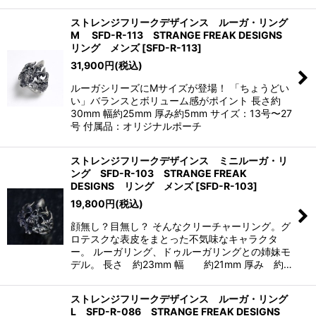
ストレンジフリークデザインス ルーガ・リング
M SFD-R-113 STRANGE FREAK DESIGNS
リング メンズ
[
SFD-R-113
]
31,900
円
(税込)
ルーガシリーズにMサイズが登場！ 「ちょうどい
い」バランスとボリューム感がポイント 長さ約
30mm 幅約25mm 厚み約5mm サイズ：13号〜27
号 付属品：オリジナルポーチ
ストレンジフリークデザインス ミニルーガ・リ
ング SFD-R-103 STRANGE FREAK
DESIGNS リング メンズ
[
SFD-R-103
]
19,800
円
(税込)
顔無し？目無し？ そんなクリーチャーリング。グ
ロテスクな表皮をまとった不気味なキャラクタ
ー。 ルーガリング、ドゥルーガリングとの姉妹モ
デル。 長さ 約23mm 幅 約21mm 厚み 約…
ストレンジフリークデザインス ルーガ・リング
L SFD-R-086 STRANGE FREAK DESIGNS