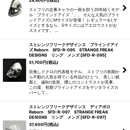
28,600
円
(税込)
ストフリの定番キャラの一画を担う20年続くモデ
ル「ブラインドアイズ「」。 そんな人気のブライ
ンドアイズにMサイズが登場！ レギュラーをLサ
イズとするなら、Sサイズにはアエロウストがお
ススメです。 …
ストレンジフリークデザインス ブラインドアイ
ズ Reborn SFD-R-095 STRANGE FREAK
DESIGNS リング メンズ
[
SFD-R-095
]
51,700
円
(税込)
目無しドクロの代表格モデル。 ストフリの初期か
ら不動の人気を得ている作品のひとつ。 美しい鏡
面と、歯Bの造形、燻しのコントラストが見事。
この度、初期ブラインドアイズをデジタライズカ
バーして…
ストレンジフリークデザインス ディアボロ
Reborn SFD-R-097 STRANGE FREAK
DESIGNS リング メンズ
[
SFD-R-097
]
37,400
円
(税込)