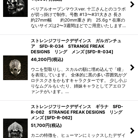
ベリアルオープンマウスver. 十三さんとのコラボ
が切っ掛けで制作。号数 #13〜#31大きさ 長さ
約27mm幅 約20mm重さ 約 25.6g＊在庫の
ないサイズは2〜3週間ほどでご用意いたします…
ストレンジフリークデザインス ガルガンチュ
ア SFD-R-034 STRANGE FREAK
DESIGNS リング メンズ
[
SFD-R-034
]
46,200
円
(税込)
ウニを型取りし、スカルの額に埋め込んで「瞳」
を表現しています。 全体的に黒の多い雰囲気がグ
ロテスクさをかもすキャラクターです。 少し小ぶ
りなムグルもいたり、姉妹キャラとしてアエロフ
ァンテがいます。…
ストレンジフリークデザインス ギラナ SFD-
R-062 STRANGE FREAK DESIGNS リング
メンズ
[
SFD-R-062
]
51,700
円
(税込)
カニの特徴を、ヒューマンにミックスしたデザイ