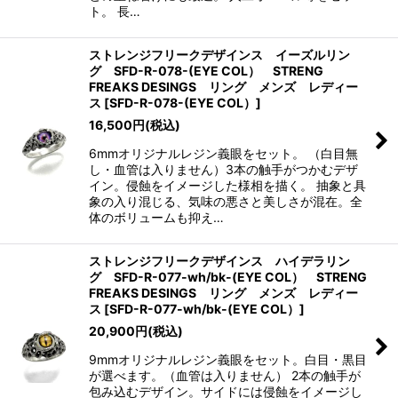
ト。 長…
ストレンジフリークデザインス イーズルリン
グ SFD-R-078-(EYE COL） STRENG
FREAKS DESINGS リング メンズ レディー
ス
[
SFD-R-078-(EYE COL）
]
16,500
円
(税込)
6mmオリジナルレジン義眼をセット。 （白目無
し・血管は入りません）3本の触手がつかむデザ
イン。侵蝕をイメージした様相を描く。 抽象と具
象の入り混じる、気味の悪さと美しさが混在。全
体のボリュームも抑え…
ストレンジフリークデザインス ハイデラリン
グ SFD-R-077-wh/bk-(EYE COL） STRENG
FREAKS DESINGS リング メンズ レディー
ス
[
SFD-R-077-wh/bk-(EYE COL）
]
20,900
円
(税込)
9mmオリジナルレジン義眼をセット。白目・黒目
が選べます。（血管は入りません） 2本の触手が
包み込むデザイン。サイドには侵蝕をイメージし