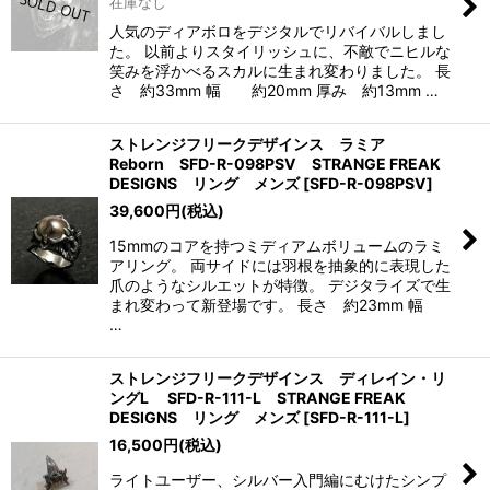
在庫なし
人気のディアボロをデジタルでリバイバルしまし
た。 以前よりスタイリッシュに、不敵でニヒルな
笑みを浮かべるスカルに生まれ変わりました。 長
さ 約33mm 幅 約20mm 厚み 約13mm …
ストレンジフリークデザインス ラミア
Reborn SFD-R-098PSV STRANGE FREAK
DESIGNS リング メンズ
[
SFD-R-098PSV
]
39,600
円
(税込)
15mmのコアを持つミディアムボリュームのラミ
アリング。 両サイドには羽根を抽象的に表現した
爪のようなシルエットが特徴。 デジタライズで生
まれ変わって新登場です。 長さ 約23mm 幅
…
ストレンジフリークデザインス ディレイン・リ
ングL SFD-R-111-L STRANGE FREAK
DESIGNS リング メンズ
[
SFD-R-111-L
]
16,500
円
(税込)
ライトユーザー、シルバー入門編にむけたシンプ