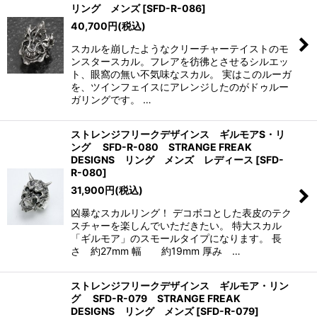
リング メンズ
[
SFD-R-086
]
40,700
円
(税込)
スカルを崩したようなクリーチャーテイストのモ
ンスタースカル。フレアを彷彿とさせるシルエッ
ト、眼窩の無い不気味なスカル。 実はこのルーガ
を、ツインフェイスにアレンジしたのがドゥルー
ガリングです。 …
ストレンジフリークデザインス ギルモアS・リ
ング SFD-R-080 STRANGE FREAK
DESIGNS リング メンズ レディース
[
SFD-
R-080
]
31,900
円
(税込)
凶暴なスカルリング！ デコボコとした表皮のテク
スチャーを楽しんでいただきたい。 特大スカル
「ギルモア」のスモールタイプになります。 長
さ 約27mm 幅 約19mm 厚み …
ストレンジフリークデザインス ギルモア・リン
グ SFD-R-079 STRANGE FREAK
DESIGNS リング メンズ
[
SFD-R-079
]