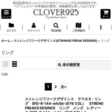
那須塩原市のシルバーアクセサリーショップCLOVER925です。
ペアジュエリーや革製品の販売、各種修理も承っております。
メニュー
カート
カテゴリ
マイページ
商品検索
ご利用案内
ホーム
>
ストレンジフリークデザインス(STRANGE FREAK DESIGNS)
>
リング
リング
表示順変更
閉じる
73
件
表示数
:
1
2
次
»
並び順
:
ストレンジフリークデザインス ラウネ II・リン
グ SFD-R-144-wh/bk-(EYE COL） STRENG
絞り込む
FREAKS DESINGS リング メンズ レディー