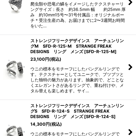
爬虫類や恐竜の鱗をイメージしたテクスチャーリ
ングサイズ：長さ 約36.5mm 幅 約25mm 厚
み 約10mm15号〜31号付属品：オリジナルポー
チ＊受注生産の為、お届けまでに2〜3週間お時間
をいた…
ストレンジフリークデザインス アーチュンリン
グM SFD-R-125-M STRANGE FREAK
DESIGNS リング メンズ
[
SFD-R-125-M
]
23,100
円
(税込)
ウニの標本をモチーフにしたバングルリングで
す。テクスチャーとしてユニークで、ブツブツと
した独特の魅力があります。抽象的で、どことな
くエレガントさがあるリングで、重ね付けや、メ
タル替えも楽しめます。サイ…
ストレンジフリークデザインス アーチュンリン
グS SFD-R-124-S STRANGE FREAK
DESIGNS リング メンズ
[
SFD-R-124-S
]
14,300
円
(税込)
ウニの標本をモチーフにしたバングルリングで