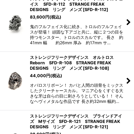
イス SFD-R-112 STRANGE FREAK
DESIGNS リング メンズ
[
SFD-R-112
]
83,600
円
(税込)
鬼のフルフェイス化に続き、トロルのフルフェイ
スが登場！ 頑固な下アゴと共に、縦に２つの目を
持つモンスター、トロルのスカルです。 長さ 約
41mm 幅 約26mm 厚み 約17mm サ…
ストレンジフリークデザインス オルトロス
Reborn SFD-R-108 STRANGE FREAK
DESIGNS リング メンズ
[
SFD-R-108
]
44,000
円
(税込)
オバロスリボーン！ カバと人間の頭骨をミックス
したクリーチャースカル。 マニア心をくすぐる大
きな牙は自らの目に刺さろうとしている！！ そん
なヘヴィメタルな作品です 長さ約32mm 幅約…
ストレンジフリークデザインス ブラインドアイ
ズ Mサイズ SFD-R-121 STRANGE FREAK
DESIGNS リング メンズ
[
SFD-R-121
]