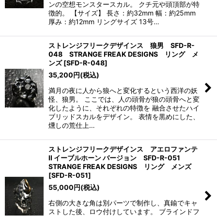
ンの空想モンスタースカル。 クチ元や頭頂部が特
徴的。 【サイズ】 長さ：約32mm 幅：約25mm
厚み：約12mm リングサイズ 13号…
ストレンジフリークデザインス 狼男 SFD-R-
048 STRANGE FREAK DESIGNS リング メ
ンズ
[
SFD-R-048
]
35,200
円
(税込)
満月の夜に人から狼へと変化するという西洋の妖
怪、狼男。 ここでは、人の頭骨が狼の頭骨へと変
化したように、それぞれの特徴を 融合させたハイ
ブリッドスカルをデザイン。 表情を黒めにした、
燻しの荒仕上…
ストレンジフリークデザインス アエロファンテ
II イーブルホーン バージョン SFD-R-051
STRANGE FREAK DESIGNS リング メンズ
[
SFD-R-051
]
55,000
円
(税込)
右側の大きな角は別パーツで制作し、真鍮でキャ
ストした後、ロウ付けしています。 ブラインドフ