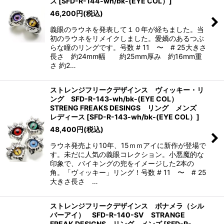
ス
[
SFD-R-144-wh/bk-(EYE COL）
]
46,200
円
(税込)
義眼のラウネを発表して１０年が経ちました。当
初のラウネをリメイクしました。愛嬌のあるつぶ
らな瞳のリングです。号数 # 11 〜 # 25大きさ
長さ 約24mm幅 約25mm厚み 約16mm重
さ 約2…
ストレンジフリークデザインス ヴィッキー・リ
ング SFD-R-143-wh/bk-(EYE COL）
STRENG FREAKS DESINGS リング メンズ
レディース
[
SFD-R-143-wh/bk-(EYE COL）
]
48,400
円
(税込)
ラウネ発売より10年、15ｍｍアイに新作が登場で
す。未だに人気の義眼コレクション。小悪魔的な
印象で、バイキングの兜をイメージした2本の
角。「ヴィッキー」リング！号数 # 11 〜 # 25
大きさ長さ …
ストレンジフリークデザインス ボナメラ（シル
バーアイ） SFD-R-140-SV STRANGE
FREAK DESIGNS リング メンズ
[
SFD-R-