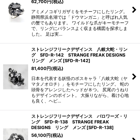
62,700
円
(税込)
アミメノコギリガザミをモチーフにしたリング。
静岡県浜名湖では「ドウマンガニ」と呼ばれ人気
の蟹でもあります。 ワイルドな爪がキーモチーフ
で、リングにバランスよく収まる構図を探求しま
した。 足は実…
ストレンジフリークデザインス 八岐大蛇・リン
グ SFD-R-142 STRANGE FREAK DESIGNS
リング メンズ
[
SFD-R-142
]
81,400
円
(税込)
日本を代表する妖怪のボスキャラ「八岐大蛇（ヤ
マタノオロチ）」をモチーフにしたリング。 蛇の
頭骨をアレンジしたヘッドが８つ。 尻尾のうねり
もデザインのポイント。 大振りながら、着け心地
も良く、ヘビ…
ストレンジフリークデザインス バロワーズ・リ
ング SFD-R-138 STRANGE FREAK
DESIGNS リング メンズ
[
SFD-R-138
]
56,100
円
(税込)