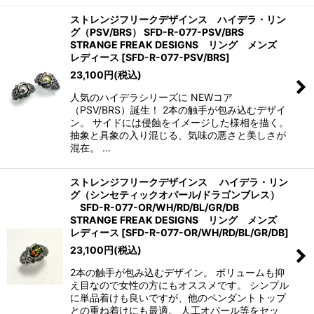
ストレンジフリークデザインス ハイデラ・リン
グ（PSV/BRS） SFD-R-077-PSV/BRS
STRANGE FREAK DESIGNS リング メンズ
レディース
[
SFD-R-077-PSV/BRS
]
23,100
円
(税込)
人気のハイデラシリーズに NEWコア
（PSV/BRS）誕生！ 2本の触手が包み込むデザイ
ン。 サイドには侵蝕をイメージした様相を描く。
抽象と具象の入り混じる、気味の悪さと美しさが
混在。 …
ストレンジフリークデザインス ハイデラ・リン
グ（シンセティックオパール/ドラゴンブレス）
SFD-R-077-OR/WH/RD/BL/GR/DB
STRANGE FREAK DESIGNS リング メンズ
レディース
[
SFD-R-077-OR/WH/RD/BL/GR/DB
]
23,100
円
(税込)
2本の触手が包み込むデザイン。 ボリュームも抑
え目なので女性の方にもオススメです。 シンプル
に単品着けも良いですが、他のペンダントトップ
との重ね着けにも最適。 人工オパール等をセッ