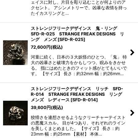
ェイスに対し、片目を彫り込むことが何よりのア
クセント。 アシンメトリーで、凶暴な表情を持っ
たイカスリングと…
ストレンジフリークデザインス 鬼・リング
SFD-R-025 STRANGE FREAK DESIGNS リ
ング メンズ
[
SFD-R-025
]
72,600
円
(税込)
河童に続く、日本の３大妖怪のひとつ、「鬼」 特
大の凶暴さと破壊力をかもしつつ、睨みをきかせ
る。 指にはめたときのフィット感がとてもいいで
す。 【サイズ】 長さ：約32mm 幅：約26mm…
ストレンジフリークデザインス リッチ SFD-
R-014 STRANGE FREAK DESIGNS リング
メンズ レディース
[
SFD-R-014
]
39,600
円
(税込)
狡猾さを連想させるようなクリーチャーテイスト
の悪魔スカル。 目が4つあり、それぞれのライン
を美しくまとめました。 【サイズ】 長さ：約
23mm 幅：約25mm 【素材】 本体…