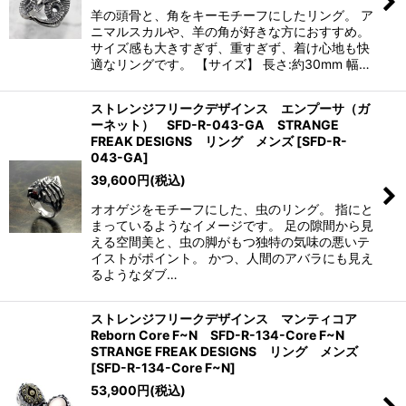
羊の頭骨と、角をキーモチーフにしたリング。 ア
ニマルスカルや、羊の角が好きな方におすすめ。
サイズ感も大きすぎず、重すぎず、着け心地も快
適なリングです。 【サイズ】 長さ:約30mm 幅…
ストレンジフリークデザインス エンプーサ（ガ
ーネット） SFD-R-043-GA STRANGE
FREAK DESIGNS リング メンズ
[
SFD-R-
043-GA
]
39,600
円
(税込)
オオゲジをモチーフにした、虫のリング。 指にと
まっているようなイメージです。 足の隙間から見
える空間美と、虫の脚がもつ独特の気味の悪いテ
イストがポイント。 かつ、人間のアバラにも見え
るようなダブ…
ストレンジフリークデザインス マンティコア
Reborn Core F~N SFD-R-134-Core F~N
STRANGE FREAK DESIGNS リング メンズ
[
SFD-R-134-Core F~N
]
53,900
円
(税込)