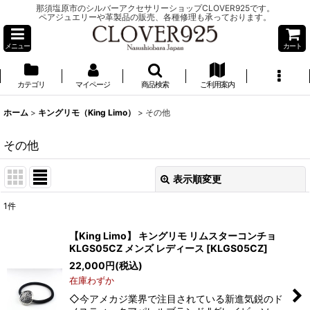
那須塩原市のシルバーアクセサリーショップCLOVER925です。
ペアジュエリーや革製品の販売、各種修理も承っております。
メニュー
カート
カテゴリ
マイページ
商品検索
ご利用案内
ホーム
>
キングリモ（King Limo）
>
その他
その他
表示順変更
閉じる
1
件
表示数
:
【King Limo】 キングリモ リムスターコンチョ
KLGS05CZ メンズ レディース
[
KLGS05CZ
]
並び順
:
22,000
円
(税込)
在庫わずか
絞り込む
◇今アメカジ業界で注目されている新進気鋭のド