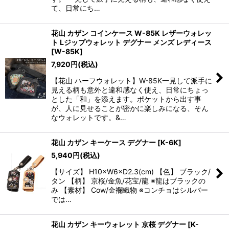
て、日常にち…
花山 カザン コインケース W-85K レザーウォレッ
ト Lジップウォレット デグナー メンズ レディース
[
W-85K
]
7,920
円
(税込)
【花山 ハーフウォレット】W-85K一見して派手に
見える柄も意外と違和感なく使え、日常にちょっ
とした「和」を添えます。ポケットから出す事
が、人に見せることが密かに楽しみになる、そん
なウォレットです。&…
花山 カザン キーケース デグナー
[
K-6K
]
5,940
円
(税込)
【サイズ】 H10×W6×D2.3(cm) 【色】 ブラック/
タン 【柄】 京桜/金魚/花宝/龍 ※龍はブラックの
み 【素材】 Cow/金襴織物 ※コンチョはシルバー
では…
花山 カザン キーウォレット 京桜 デグナー
[
K-