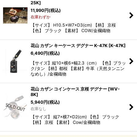
25K
]
11,990
円
(税込)
在庫わずか
【サイズ】 H10.5×W7×D3(cm) 【柄】 京桜
【色】 ブラック 【素材】 COW/金襴織物
花山 カザン キーケース デグナー K-47K
[
K-47K
]
6,490
円
(税込)
【サイズ】縦10×横6×幅2.3（cm） 【色】ブラッ
ク/タン 【柄】都桜 【素材】牛革（天然タンニン
なめし）/金襴織物
花山 カザン コインケース 京桜 デグナー
[
WV-
8K
]
5,940
円
(税込)
在庫なし
【サイズ】 縦7×横7×D2(cm) 【色】 ブラック
【柄】 京桜 【素材】 Cow/金襴織物