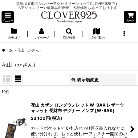
那須塩原市のシルバーアクセサリーショップCLOVER925です。
ペアジュエリーや革製品の販売、各種修理も承っております。
メニュー
カート
カテゴリ
マイページ
商品検索
ご利用案内
ホーム
>
花山（かざん）
花山（かざん）
表示順変更
閉じる
10
件
サブカテゴリ
:
花山 カザン ロングウォレット W-9AK レザーウ
ォレット 長財布 デグナー メンズ
[
W-9AK
]
表示数
:
23,100
円
(税込)
カードポケット×10/札入れ×4(領収書入れなどに
並び順
:
使い分ければ、もっと便利)一ファスナー開閉の小