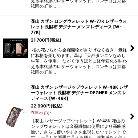
える本格派のレザーウォレット。コンチョは京都
祗園の町並…
花山 カザン ロングウォレット W-77K レザーウォ
レット 長財布 デグナー メンズ レディース
[
W-
77K
]
21,780
円
(税込)
桜の花びらから金襴織物がさりげなく覗き、気軽
に和柄を楽しめます。革は「天然タンニンなめし
牛革」を使用。 ながく使うほどに経年変化を味わ
える本格派のレザーウォレット。コンチョは京都
祗園の町並…
花山 カザン レザージップウォレット W-48K レザ
ーウォレット 長財布 デグナー DEGNER メンズ レ
ディース
[
W-48K
]
22,990
円
(税込)
在庫わずか
【花山 レザージップウォレット】W-48K 花山の
ジップウォレットは金襴織物の使用により高級感
漂い、さらに使いやすさを重視したウォレットで
す。 一見して派手に見える柄も、違和感なく使え