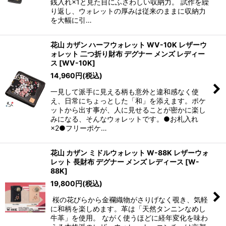
銭入れ×1と見た目にふさわしい収納力。 試作を繰
り返し、ウォレットの厚みは従来のままに収納力
絞り込む
を大幅に引…
花山 カザン ハーフウォレット WV-10K レザーウ
ォレット 二つ折り財布 デグナー メンズ レディー
ス
[
WV-10K
]
14,960
円
(税込)
一見して派手に見える柄も意外と違和感なく使
え、日常にちょっとした「和」を添えます。ポケ
ットから出す事が、人に見せることが密かに楽し
みになる、そんなウォレットです。●お札入れ
×2●フリーポケ…
花山 カザン ミドルウォレット W-88K レザーウォ
レット 長財布 デグナー メンズ レディース
[
W-
88K
]
19,800
円
(税込)
桜の花びらから金襴織物がさりげなく覗き、気軽
に和柄を楽しめます。革は「天然タンニンなめし
牛革」を使用。 ながく使うほどに経年変化を味わ