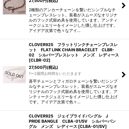
27,500
円
(税込)
絞り込む
2種類のアンカーチェーンを繋いだシンプルなチ
ェーンブレスレット。装着がスムーズなオリジナ
ルのフック式留め具を使用しています。アンティ
ークジュエリーをイメージした燻し仕上げです。
アイデア次第で色々なアイ…
CLOVER925 フラットリンクチェーンブレスレ
ット FLAT LINK CHAIN BRACELET CLBR-
02 シルバーブレスレット メンズ レディース
[
CLBR-02
]
27,500
円
(税込)
1〜2週間お時間をいただきます
喜平チェーンとフィガロチェーンを繋いだシンプ
ルなチェーンブレスレット。装着がスムーズなオ
リジナルのフック式留め具を使用しています。ア
ンティークジュエリーをイメージした燻し仕上げ
です。アイデア次第で色々…
CLOVER925 ジェイプライドバングル J
PRIDE BANGLE CLBA-01/SV シルバーバン
グル メンズ レディース
[
CLBA-01/SV
]