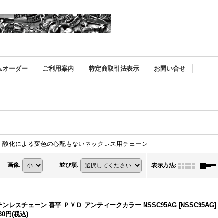
ムオーダー
ご利用案内
特定商取引法表示
お問い合せ
、酸化による変色の心配もないネックレス用チェーン
画像
:
並び順
:
表示方法
:
テンレスチェーン 喜平 ＰＶＤ アンティークカラー NSSC95AG
[
NSSC95AG
]
630円
(税込)