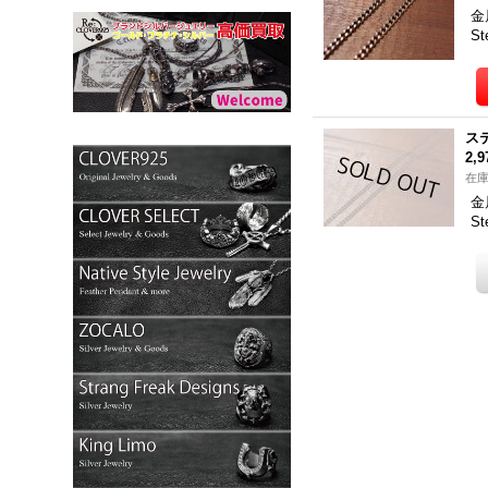
金
S
ス
2,
在
金
S