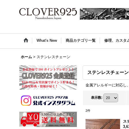
What's New
商品カテゴリ一覧
修理、カスタ
ホーム
>
ステンレスチェーン
ステンレスチェーン
金属アレルギーに対応し
表示数
:
2
件
ス
3,