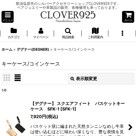
那須塩原市のシルバーアクセサリーショップCLOVER925です。
ペアジュエリーや革製品の販売、各種修理も承っております。
メニュー
カート
カテゴリ
マイページ
商品検索
ご利用案内
ホーム
>
デグナー(DEGNER)
>
キーケース/コインケース
キーケース/コインケース
表示順変更
閉じる
1
件
表示数
:
【デグナー】 スクエアフィート バスケットキー
ケース SFK-1
[
SFK-1
]
並び順
:
7,920
円
(税込)
バスケット状に編まれた天然タンニンなめし牛革
絞り込む
は使い込むほどに味わい深くなり、豊な表情を見