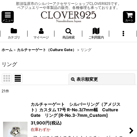
那須塩原市のシルバーアクセサリーショップCLOVER925です。
ペアジュエリーや革製品の販売、各種修理も承っております。
メニュー
カート
カテゴリ
マイページ
商品検索
ご利用案内
ホーム
>
カルチャーゲート（Culture Gate）
>
リング
リング
表示順変更
閉じる
21
件
表示数
:
カルチャーゲート シルバーリング（アメジス
ト）カスタム 17号 R-No.3/7mm幅 Culture
並び順
:
Gate リング
[
R-No.3-7mm_Custom
]
31,900
円
(税込)
在庫わずか
絞り込む