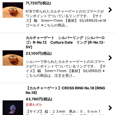
71,720
円
(税込)
K18で作られたカルチャーゲートのロゴマークが
ワンポイントでついているリングです。 【サイ
ズ】 幅 5mm〜11mm 【素材】 SILVER925×k18
ゴールド ※こちらの商品…
カルチャーゲート シルバーリング（シルバーロ
ゴ）R-No.12 Culture Gate リング
[
R-No.12-
SV
]
23,100
円
(税込)
シルバーで作られたカルチャーゲートのロゴマー
クがワンポイントでついているリングです。 【サ
イズ】 幅 5mm〜11mm 【素材】 SILVER925 ※
こちらの商品は、注文を受け…
【カルチャーゲート】CROSS RING No.18
[
RING
No.18
]
43,780
円
(税込)
在庫わずか
【サイズ】 縦：２３mm 厚み：５．５ｍｍ 1