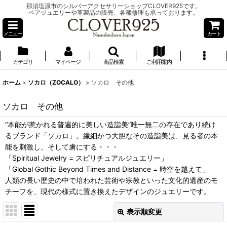
那須塩原市のシルバーアクセサリーショップCLOVER925です。
ペアジュエリーや革製品の販売、各種修理も承っております。
メニュー
カート
カテゴリ
マイページ
商品検索
ご利用案内
ホーム
>
ソカロ（ZOCALO）
>
ソカロ その他
ソカロ その他
“本能が惹かれる普遍的に美しい造詣美”唯一無二の存在であり続け
るブランド「ソカロ」。繊細かつ大胆なその造詣美は、見る者の本
能を刺激し、そして虜にする・・・
「Spiritual Jewelry = スピリチュアルジュエリー」
「Global Gothic Beyond Times and Distance = 時空を越えて」
人類の長い歴史の中で培われた芸術や宗教といった文化的遺産のモ
チーフを、現代の様式に置き換えたデザインのジュエリーです。
表示順変更
閉じる