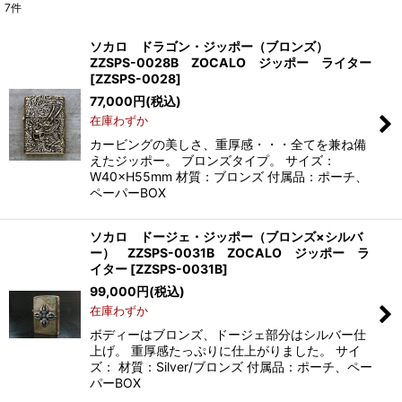
7
件
表示数
:
ソカロ ドラゴン・ジッポー（ブロンズ）
ZZSPS-0028B ZOCALO ジッポー ライター
並び順
:
[
ZZSPS-0028
]
77,000
円
(税込)
在庫わずか
絞り込む
カービングの美しさ、重厚感・・・全てを兼ね備
えたジッポー。 ブロンズタイプ。 サイズ：
W40×H55mm 材質：ブロンズ 付属品：ポーチ、
ペーパーBOX
ソカロ ドージェ・ジッポー（ブロンズ×シルバ
ー） ZZSPS-0031B ZOCALO ジッポー ラ
イター
[
ZZSPS-0031B
]
99,000
円
(税込)
在庫わずか
ボディーはブロンズ、ドージェ部分はシルバー仕
上げ。 重厚感たっぷりに仕上がりました。 サイ
ズ： 材質：Silver/ブロンズ 付属品：ポーチ、ペー
パーBOX