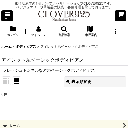
那須塩原市のシルバーアクセサリーショップCLOVER925です。
ペアジュエリーや革製品の販売、各種修理も承っております。
メニュー
カート
カテゴリ
マイページ
商品検索
ご利用案内
ホーム
>
ボディピアス
>
アイレット系ベーシックボディピアス
アイレット系ベーシックボディピアス
フレッシュトンネルなどのベーシックボディピアス
表示順変更
閉じる
0
件
表示数
:
並び順
:
ホーム