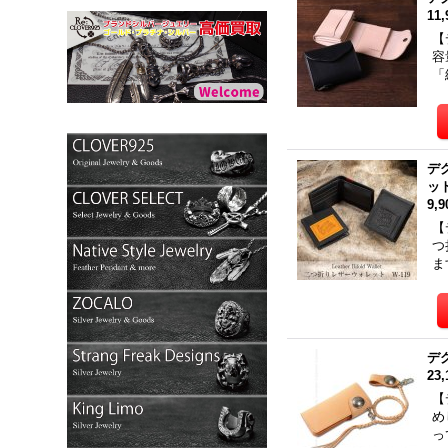
11
【
容
「
デグ
ッ
9,
【
つ
ま
デ
23
【
め
っ