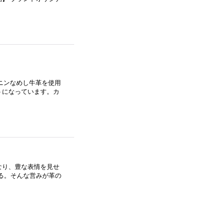
]
ンニンなめし牛革を使用
トになっています。カ
なり、豊な表情を見せ
る。そんな営みが革の