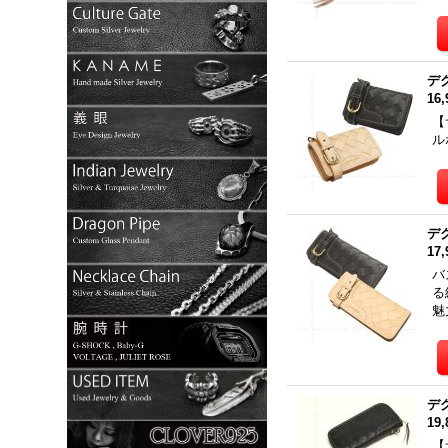
デ
16
【
ル
デ
17
バ
る
魅
デ
19
【