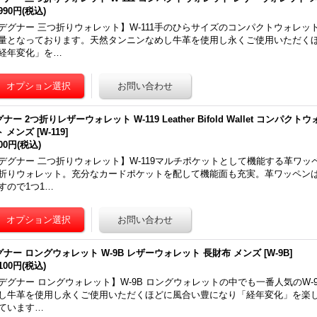
,990円
(税込)
デグナー 三つ折りウォレット】W-111手のひらサイズのコンパクトウォレッ
量となっております。天然タンニンなめし牛革を使用し永くご使用いただく
経年変化」を…
ナー 2つ折りレザーウォレット W-119 Leather Bifold Wallet コンパ
ト メンズ
[
W-119
]
900円
(税込)
デグナー 二つ折りウォレット】W-119マルチポケットとして機能する革ワ
折りウォレット。充分なカードポケットを配して機能面も充実。革ワッペン
すので1つ1…
グナー ロングウォレット W-9B レザーウォレット 長財布 メンズ
[
W-9B
]
,100円
(税込)
デグナー ロングウォレット】W-9B ロングウォレットの中でも一番人気のW-
し牛革を使用し永くご使用いただくほどに風合い豊になり「経年変化」を楽
ています…