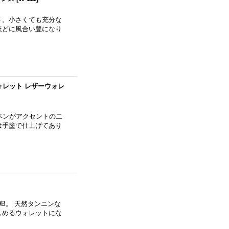
ト。小さくても充分な
ほどに風合い豊になり
クトウォレット レザーウォレ
ッペンがアクセントの二
は手塗で仕上げてあり
9B。 天然タンニンな
しめるウォレットにな