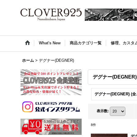
What's New
商品カテゴリ一覧
修理、カスタ
ホーム
>
デグナー(DEGNER)
デグナー(DEGNER)
デグナ
表示数
:
8
件
デ