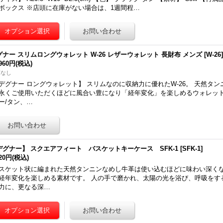
ボックス ※店頭に在庫がない場合は、1週間程…
グナー スリムロングウォレット W-26 レザーウォレット 長財布 メンズ
[
W-26
,960円
(税込)
庫なし
デグナー ロングウォレット】 スリムなのに収納力に優れたW-26。 天然タ
永くご使用いただくほどに風合い豊になり「経年変化」を楽しめるウォレッ
ー/タン、…
デグナー】 スクエアフィート バスケットキーケース SFK-1
[
SFK-1
]
920円
(税込)
スケット状に編まれた天然タンニンなめし牛革は使い込むほどに味わい深く
経年変化を楽しめる素材です。 人の手で磨かれ、太陽の光を浴び、呼吸をす
力に、更なる深…