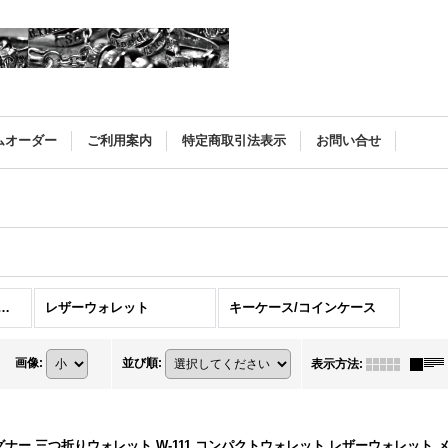
ムオーダー
ご利用案内
特定商取引法表示
お問い合せ
ー(DEGNER) (全商品)
レザーウォレット
キーケース/コインケース
画像
:
並び順
:
表示方法
:
グナー 三つ折りウォレット W-111 コンパクトウォレット レザーウォレット 