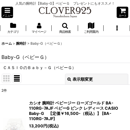
人気の腕時計【Baby-G】ベビーＧ プレゼントにもオススメ！
メニュー
カート
カテゴリ
マイページ
商品検索
ご利用案内
ホーム
>
腕時計
>
Baby-G（ベビーＧ）
Baby-G（ベビーＧ）
ＣＡＳＩＯのＢａｂｙ－Ｇ（ベビーＧ）
表示順変更
閉じる
2
件
表示数
:
カシオ 腕時計 ベビージー ローズゴールド BA-
110RG-7AJF ベビーG ピンク レディース CASIO
並び順
:
Baby-G 【定価￥16,500-（税込）】
[
BA-
110RG-7AJF
]
13,200
円
(税込)
絞り込む