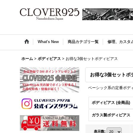
What's New
商品カテゴリ一覧
修理、カスタ
ホーム
>
ボディピアス
>
お得な3個セットボディピアス
お得な3個セットボ
ベーシック系の定番ボデ
ボディピアス (全商品)
ガラス製ボディピアス
表示数
: