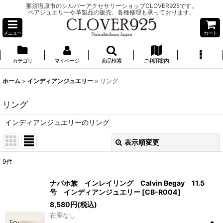
那須塩原市のシルバーアクセサリーショップCLOVER925です。
ペアジュエリーや革製品の販売、各種修理も承っております。
メニュー
カート
カテゴリ
マイページ
商品検索
ご利用案内
ホーム
>
インディアンジュエリー
>
リング
リング
インディアンジュエリーのリング
表示順変更
閉じる
9
件
表示数
:
ナバホ族 インレイリング Calvin Begay 11.5
号 インディアンジュエリー
[
CB-R004
]
並び順
:
8,580
円
(税込)
在庫なし