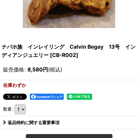
ナバホ族 インレイリング Calvin Begay 13号 イン
ディアンジュエリー
[
CB-R002
]
販売価格
:
8,580
円
(税込)
在庫わずか
Facebookでシェア
数量
:
返品特約に関する重要事項