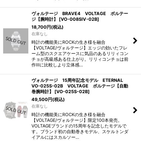
ヴォルテージ BRAVE4 VOLTAGE ボルテー
ジ【腕時計】
[
VO-008SIV-02B
]
18,700
円
(税込)
在庫なし
時計の機能美にROCKの生き様を融合
【VOLTAGE/ヴォルテージ】エッジの効いたフレ
ーム型のスクエアケースに気品のあるリリィコン
チョが高級感ある仕上がり。リリィコンチョは前
作IIIに比較しより立体感…
ヴォルテージ 15周年記念モデル ETERNAL
VO-025S-02B VOLTAGE ボルテージ【自動
巻腕時計】
[
VO-025S-02B
]
49,500
円
(税込)
在庫なし
時計の機能美にROCKの生き様を融合
【VOLTAGE/ヴォルテージ】限定100本発売。
VOLTAGEブランドの15周年を記念したモデルで
す。ブランド初の自動巻きモデル、スケルトンダ
イアルにはスカルソー…