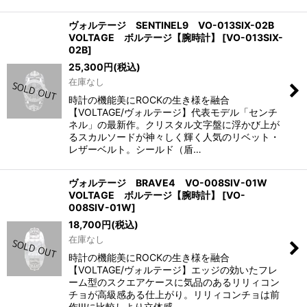
ヴォルテージ SENTINEL9 VO-013SIX-02B
VOLTAGE ボルテージ【腕時計】
[
VO-013SIX-
02B
]
25,300
円
(税込)
在庫なし
時計の機能美にROCKの生き様を融合
【VOLTAGE/ヴォルテージ】代表モデル「センチ
ネル」の最新作。クリスタル文字盤に浮かび上が
るスカルソードが神々しく輝く人気のリベット・
レザーベルト。シールド（盾…
ヴォルテージ BRAVE4 VO-008SIV-01W
VOLTAGE ボルテージ【腕時計】
[
VO-
008SIV-01W
]
18,700
円
(税込)
在庫なし
時計の機能美にROCKの生き様を融合
【VOLTAGE/ヴォルテージ】エッジの効いたフレ
ーム型のスクエアケースに気品のあるリリィコン
チョが高級感ある仕上がり。リリィコンチョは前
作IIIに比較しより立体感…