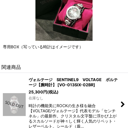
専用BOX（写っている時計はイメージです）
関連商品
ヴォルテージ SENTINEL9 VOLTAGE ボルテ
ージ【腕時計】
[
VO-013SIX-02BR
]
25,300
円
(税込)
在庫なし
時計の機能美にROCKの生き様を融合
【VOLTAGE/ヴォルテージ】代表モデル「センチ
ネル」の最新作。クリスタル文字盤に浮かび上が
るスカルソードが神々しく輝く人気のリベット・
レザーベルト。シールド（盾…