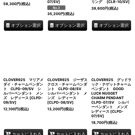
07/SV
]
リング
[
CLR-10/SV
]
58,300
円
(税込)
39,600
円
(税込)
35,200
円
(税込)
オプション選択
オプション選択
オプション選択
CLOVER925 マリアメ
CLOVER925 ジーザス
CLOVER925 グッドラ
ダイ・チャームペンダン
クロス・チャームペンダ
ック・ナゲットチャーム
ト CLPD-09/SV シ
ント CLPD-08/SV
ペンダント GOOD
ルバーペンダント メン
シルバーペンダント メ
LUCK NUGGET
ズ レディース
[
CLPD-
ンズ レディース
CHARM PENDANT
09/SV
]
[
CLPD-08/SV
]
CLPD-07/SV シルバ
ーペンダント メンズ
12,100
円
(税込)
13,200
円
(税込)
レディース
[
CLPD-
07/SV
]
18,700
円
(税込)
カートに入れる
カートに入れる
カートに入れる