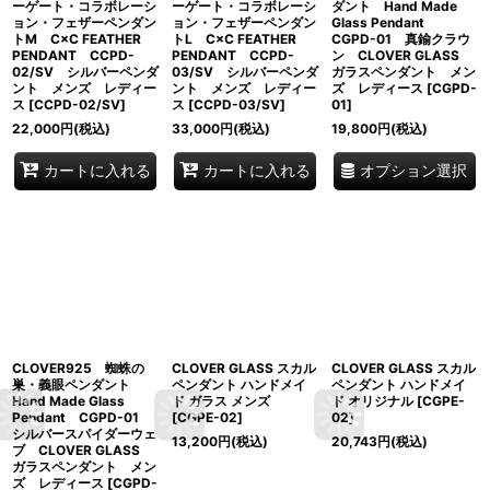
ーゲート・コラボレーシ
ーゲート・コラボレーシ
ダント Hand Made
ョン・フェザーペンダン
ョン・フェザーペンダン
Glass Pendant
トM C×C FEATHER
トL C×C FEATHER
CGPD-01 真鍮クラウ
PENDANT CCPD-
PENDANT CCPD-
ン CLOVER GLASS
02/SV シルバーペンダ
03/SV シルバーペンダ
ガラスペンダント メン
ント メンズ レディー
ント メンズ レディー
ズ レディース
[
CGPD-
ス
[
CCPD-02/SV
]
ス
[
CCPD-03/SV
]
01
]
22,000
円
(税込)
33,000
円
(税込)
19,800
円
(税込)
オプション選択
カートに入れる
カートに入れる
CLOVER925 蜘蛛の
CLOVER GLASS スカル
CLOVER GLASS スカル
巣・義眼ペンダント
ペンダント ハンドメイ
ペンダント ハンドメイ
Hand Made Glass
ド ガラス メンズ
ド オリジナル
[
CGPE-
Pendant CGPD-01
[
CGPE-02
]
02
]
シルバースパイダーウェ
13,200
円
(税込)
20,743
円
(税込)
ブ CLOVER GLASS
ガラスペンダント メン
ズ レディース
[
CGPD-