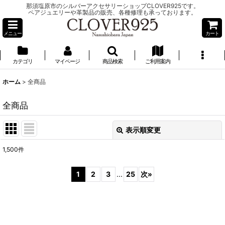
那須塩原市のシルバーアクセサリーショップCLOVER925です。
ペアジュエリーや革製品の販売、各種修理も承っております。
メニュー
カート
カテゴリ
マイページ
商品検索
ご利用案内
ホーム
>
全商品
全商品
表示順変更
閉じる
1,500
件
表示数
:
1
2
3
...
25
次
»
並び順
:
絞り込む