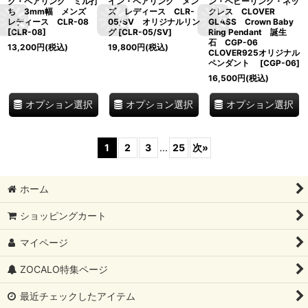
ク・ペアリング ミル打
イン・ペアリング メン
ン・ベビーリング・ネッ
ち 3mm幅 メンズ
ズ レディース CLR-
クレス CLOVER
レディース CLR-08
05/SV オリジナルリン
GLASS Crown Baby
[
CLR-08
]
グ
[
CLR-05/SV
]
Ring Pendant 誕生
石 CGP-06
13,200
円
(税込)
19,800
円
(税込)
CLOVER925オリジナル
ペンダント
[
CGP-06
]
16,500
円
(税込)
オプション選択
オプション選択
オプション選択
1
2
3
...
25
次
»
ホーム
ショッピングカート
マイページ
ZOCALO特集ページ
最近チェックしたアイテム