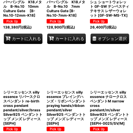
バーバングル K18メタ
バーバングル K18メタ
シュ ショートウォレッ
ル B-No.10 10mm
ル B-No.10 7mm
ト GF-SW テンペスティ
Culture Gate
[
B-
Culture Gate
[
B-
テキサス レザーウォレ
No.10-12mm-K18
]
No.10-7mm-K18
]
ット
[
GF-SW-MS-TX
]
138,380
円
(税込)
128,900
円
(税込)
26,400
円
(税込)
オプション選択
カートに入れる
カートに入れる
シリーエッセンス silly
シリーエッセンス silly
シリーエッセンス silly
essence リバースクロ
essence プレイングハ
essence ナロークロス
スペンダント re-birth
ンズ・リボンペンダント
ペンダントM narrow
cross pendant
praying hands/ribbon
cross
pendant/silver/brass
pendant/silver
pendant/m/silver
Silver925 ペンダントト
Silver925 ペンダントト
Silver925 ペンダントト
ップ メンズ レディース
ップ メンズ レディース
ップ メンズ レディース
[
SEPH
]
[
SEPH
]
[
SEPH-0025/SV/M
]