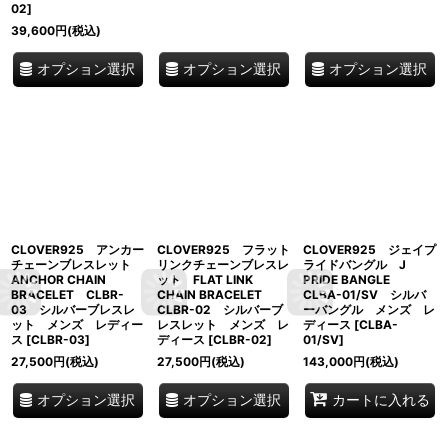
02
]
39,600
円
(税込)
オプション選択
オプション選択
オプション選択
CLOVER925 アンカー
CLOVER925 フラット
CLOVER925 ジェイプ
チェーンブレスレット
リンクチェーンブレスレ
ライドバングル J
ANCHOR CHAIN
ット FLAT LINK
PRIDE BANGLE
BRACELET CLBR-
CHAIN BRACELET
CLBA-01/SV シルバ
03 シルバーブレスレ
CLBR-02 シルバーブ
ーバングル メンズ レ
ット メンズ レディー
レスレット メンズ レ
ディース
[
CLBA-
ス
[
CLBR-03
]
ディース
[
CLBR-02
]
01/SV
]
27,500
円
(税込)
27,500
円
(税込)
143,000
円
(税込)
オプション選択
オプション選択
カートに入れる