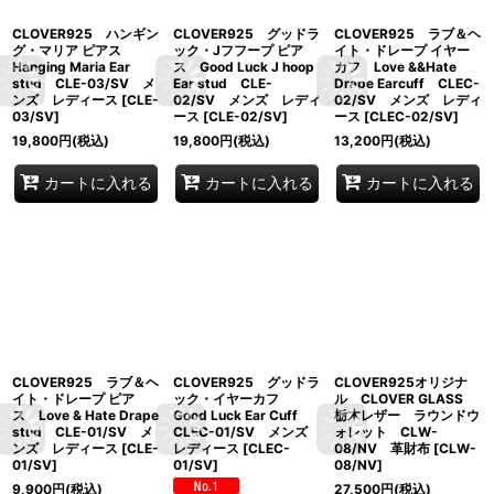
CLOVER925 ハンギン
CLOVER925 グッドラ
CLOVER925 ラブ＆ヘ
グ・マリア ピアス
ック・Jフフープ ピア
イト・ドレープ イヤー
Hanging Maria Ear
ス Good Luck J hoop
カフ Love &&Hate
stud CLE-03/SV メ
Ear stud CLE-
Drape Earcuff CLEC-
ンズ レディース
[
CLE-
02/SV メンズ レディ
02/SV メンズ レディ
03/SV
]
ース
[
CLE-02/SV
]
ース
[
CLEC-02/SV
]
19,800
円
(税込)
19,800
円
(税込)
13,200
円
(税込)
カートに入れる
カートに入れる
カートに入れる
CLOVER925 ラブ＆ヘ
CLOVER925 グッドラ
CLOVER925オリジナ
イト・ドレープ ピア
ック・イヤーカフ
ル CLOVER GLASS
ス Love & Hate Drape
Good Luck Ear Cuff
栃木レザー ラウンドウ
stud CLE-01/SV メ
CLEC-01/SV メンズ
ォレット CLW-
ンズ レディース
[
CLE-
レディース
[
CLEC-
08/NV 革財布
[
CLW-
01/SV
]
01/SV
]
08/NV
]
9,900
円
(税込)
27,500
円
(税込)