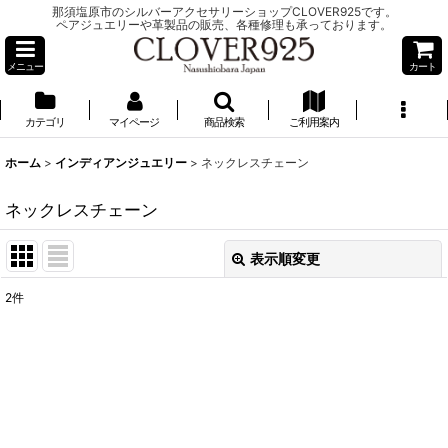
那須塩原市のシルバーアクセサリーショップCLOVER925です。
ペアジュエリーや革製品の販売、各種修理も承っております。
メニュー
カート
カテゴリ
マイページ
商品検索
ご利用案内
ホーム
>
インディアンジュエリー
>
ネックレスチェーン
ネックレスチェーン
表示順変更
閉じる
2
件
表示数
:
並び順
:
絞り込む