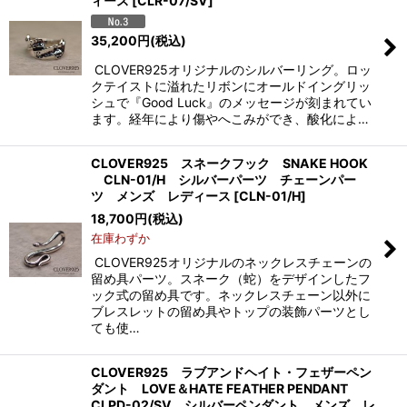
ィース
[
CLR-07/SV
]
35,200
円
(税込)
CLOVER925オリジナルのシルバーリング。ロッ
クテイストに溢れたリボンにオールドイングリッ
シュで『Good Luck』のメッセージが刻まれてい
ます。経年により傷やへこみができ、酸化によ…
CLOVER925 スネークフック SNAKE HOOK
CLN-01/H シルバーパーツ チェーンパー
ツ メンズ レディース
[
CLN-01/H
]
18,700
円
(税込)
在庫わずか
CLOVER925オリジナルのネックレスチェーンの
留め具パーツ。スネーク（蛇）をデザインしたフ
ック式の留め具です。ネックレスチェーン以外に
ブレスレットの留め具やトップの装飾パーツとし
ても使…
CLOVER925 ラブアンドヘイト・フェザーペン
ダント LOVE＆HATE FEATHER PENDANT
CLPD-02/SV シルバーペンダント メンズ レ