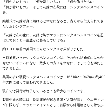
「何か古いもの」 「何か新しいもの」 「何か借りたもの」
「何か青いもの」 そして花嫁の左靴には シックスペンスコイン
を。
結婚式で花嫁が身に着けると幸せになると、古くから伝えられてき
たサムシングフォー。
「花嫁は左の靴に、花婿は胸ポケットにシックスペンスコインを忍
ばせておくと一生豊かに暮らしていける」
約１００年前の英国でこんなジンクスが広がりました。
当時通貨だったシックスペンスコインは、それから結婚式には欠か
せないアイテムになり、数多くの方々を幸せに、そして心も満たし
てきました。
英国の古い硬貨シックスペンスコインは、1551年〜1967年の約400
年の間に渡って使われてきました。
現在では発行が終了しているとても希少なコインです。
製造中止の際には、反対運動が起きるほど人気が高く、ウエディン
グに限らず、ラッキーアイテムとして普段から縁起物として持ち歩