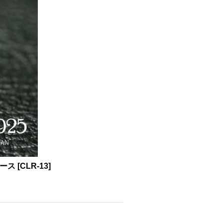
ィース
[
CLR-13
]