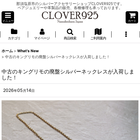
那須塩原市のシルバーアクセサリーショップCLOVER925です。
ペアジュエリーや革製品の販売、各種修理も承っております。
メニュー
カート
カテゴリ
マイページ
商品検索
ご利用案内
ホーム
>
What's New
>
中古のキングリモの廃盤シルバーネックレスが入荷しました！
中古のキングリモの廃盤シルバーネックレスが入荷しま
した！
2026
05
14
年
月
日