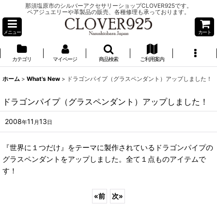
那須塩原市のシルバーアクセサリーショップCLOVER925です。
ペアジュエリーや革製品の販売、各種修理も承っております。
メニュー
カート
カテゴリ
マイページ
商品検索
ご利用案内
ホーム
>
What's New
>
ドラゴンパイプ（グラスペンダント）アップしました！
ドラゴンパイプ（グラスペンダント）アップしました！
2008
11
13
年
月
日
『世界に１つだけ』をテーマに製作されているドラゴンパイプの
グラスペンダントをアップしました。全て１点ものアイテムで
す！
«
前
次
»