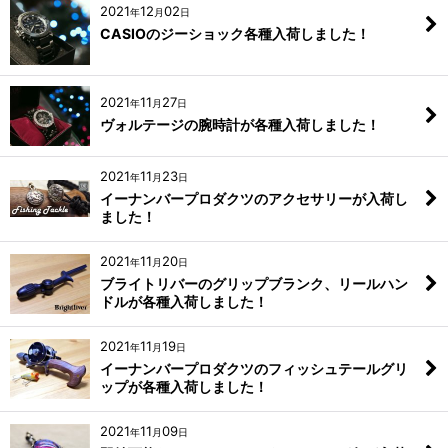
2021
12
02
年
月
日
CASIOのジーショック各種入荷しました！
2021
11
27
年
月
日
ヴォルテージの腕時計が各種入荷しました！
2021
11
23
年
月
日
イーナンバープロダクツのアクセサリーが入荷し
ました！
2021
11
20
年
月
日
ブライトリバーのグリップブランク、リールハン
ドルが各種入荷しました！
2021
11
19
年
月
日
イーナンバープロダクツのフィッシュテールグリ
ップが各種入荷しました！
2021
11
09
年
月
日