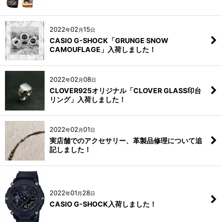
2022
02
15
年
月
日
CASIO G-SHOCK「GRUNGE SNOW
CAMOUFLAGE」入荷しました！
2022
02
08
年
月
日
CLOVER925オリジナル「CLOVER GLASS印台
リング」入荷しました！
2022
02
01
年
月
日
実店舗でのアクセサリー、革製品修理について追
記しました！
2022
01
28
年
月
日
CASIO G-SHOCK入荷しました！