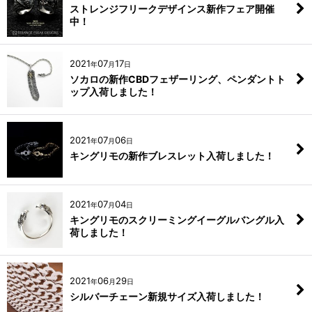
ストレンジフリークデザインス新作フェア開催
中！
2021
07
17
年
月
日
ソカロの新作CBDフェザーリング、ペンダントト
ップ入荷しました！
2021
07
06
年
月
日
キングリモの新作ブレスレット入荷しました！
2021
07
04
年
月
日
キングリモのスクリーミングイーグルバングル入
荷しました！
2021
06
29
年
月
日
シルバーチェーン新規サイズ入荷しました！