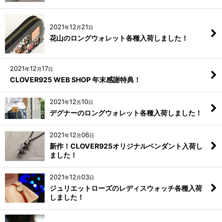
2021
12
21
年
月
日
花山のロングウォレット各種入荷しました！
2021
12
17
年
月
日
CLOVER925 WEB SHOP 年末感謝特典！
2021
12
10
年
月
日
デグナーのロングウォレット各種入荷しました！
2021
12
06
年
月
日
新作！CLOVER925オリジナルペンダント入荷し
ました！
2021
12
03
年
月
日
ジュリエットローズのレディスウォッチ各種入荷
しました！