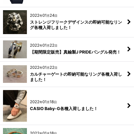
2022
01
24
年
月
日
ストレンジフリークデザインスの即納可能なリン
グ各種入荷しました！
2022
01
22
年
月
日
【期間限定販売】真鍮製J PRIDEバングル発売！
2022
01
22
年
月
日
カルチャーゲートの即納可能なリング各種入荷し
ました！
2022
01
18
年
月
日
CASIO Baby-G各種入荷しました！
2022
01
18
年
月
日