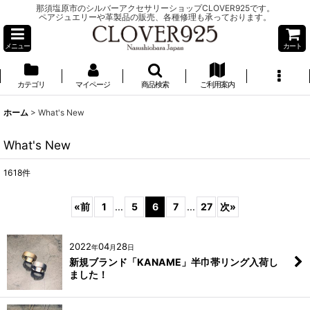
那須塩原市のシルバーアクセサリーショップCLOVER925です。
ペアジュエリーや革製品の販売、各種修理も承っております。
メニュー
カート
カテゴリ
マイページ
商品検索
ご利用案内
ホーム
>
What's New
What's New
1618
件
«
前
1
...
5
6
7
...
27
次
»
2022
04
28
年
月
日
新規ブランド「KANAME」半巾帯リング入荷し
ました！