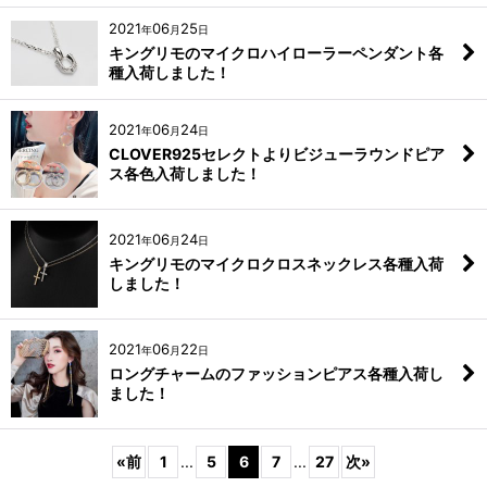
2021
06
25
年
月
日
キングリモのマイクロハイローラーペンダント各
種入荷しました！
2021
06
24
年
月
日
CLOVER925セレクトよりビジューラウンドピア
ス各色入荷しました！
2021
06
24
年
月
日
キングリモのマイクロクロスネックレス各種入荷
しました！
2021
06
22
年
月
日
ロングチャームのファッションピアス各種入荷し
ました！
«
前
1
...
5
6
7
...
27
次
»