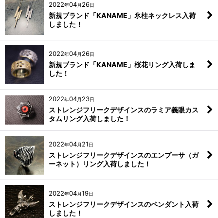
2022
04
26
年
月
日
新規ブランド「KANAME」氷柱ネックレス入荷
しました！
2022
04
26
年
月
日
新規ブランド「KANAME」桜花リング入荷しま
した！
2022
04
23
年
月
日
ストレンジフリークデザインスのラミア義眼カス
タムリング入荷しました！
2022
04
21
年
月
日
ストレンジフリークデザインスのエンプーサ（ガ
ーネット）リング入荷しました！
2022
04
19
年
月
日
ストレンジフリークデザインスのペンダント入荷
しました！