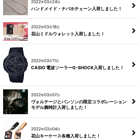
2022
03
24
年
月
日
ハンドメイド・ナバホチェーン入荷しました！
2022
03
18
年
月
日
花山ミドルウォレット入荷しました！
2022
03
11
年
月
日
CASIO 電波ソーラーG-SHOCK入荷しました！
2022
03
07
年
月
日
ヴォルテージとバンソンの限定コラボレーション
モデル腕時計入荷しました！
2022
03
04
年
月
日
花山キーケース各種入荷しました！