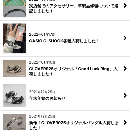
実店舗でのアクセサリー、革製品修理について追
記しました！
2022
01
17
年
月
日
CASIO G-SHOCK各種入荷しました！
2022
01
10
年
月
日
CLOVER925オリジナル「Good Luck Ring」入
荷しました！
2021
12
29
年
月
日
年末年始のお知らせ
2021
12
29
年
月
日
新作！CLOVER925オリジナルバングル入荷しま
した！