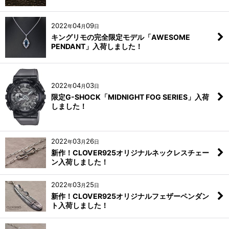
2022
04
09
年
月
日
キングリモの完全限定モデル「AWESOME
PENDANT」入荷しました！
2022
04
03
年
月
日
限定G-SHOCK「MIDNIGHT FOG SERIES」入荷
しました！
2022
03
26
年
月
日
新作！CLOVER925オリジナルネックレスチェー
ン入荷しました！
2022
03
25
年
月
日
新作！CLOVER925オリジナルフェザーペンダン
ト入荷しました！