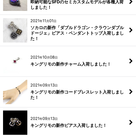
即納可能なSFDのセミカスタムモデルが各種入荷
しました！
2021
11
01
年
月
日
ソカロの新作「ダブルドラゴン・クラウンダブル
ドージェ」ピアス・ペンダントトップ入荷しまし
た！
2021
10
08
年
月
日
キングリモの新作チャーム入荷しました！
2021
09
13
年
月
日
キングリモの新作コードブレスレット入荷しまし
た！
2021
09
13
年
月
日
キングリモの新作ピアス入荷しました！