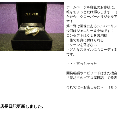
ホームページを御覧のお客様に
報をちょっとだけ漏らします！
ただ今、クローバーオリジナル
す！
第一弾は画像にあるシルバーリ
今回はジェエリー＆小物です！
コンセプトはＣＬＲ01同様
・誰でも身に付けられる
・シーンを選ばない
・どんなスタイルにもコーディ
です。
・・・言っちゃった
開発秘話やエピソードはまた機
「茶坊主のピアス屋日記」で発
それでは～お楽しみに～ （も
店長日記更新しました。