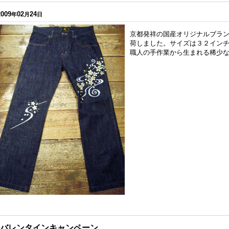
2009
02
24
年
月
日
京都発祥の国産オリジナルブラン
荷しました。サイズは３２イン
職人の手作業から生まれる稀少
バレンタインキャンペーン