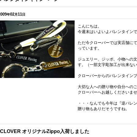
2009
02
11
年
月
日
こんにちは。
今週末はいよいよバレンタイン
ただ今クローバーでは実店舗に
っています。
ジュエリー、ジッポ、小物への
す。（一部文字彫加工が出来な
クローバーからのバレンタイン
大切な人への贈り物や自分へのご
クローバーへお越しくださいま
・・・なんでも今年は『逆バレ
贈り物もありだそうですね。
CLOVER オリジナルZippo入荷しました