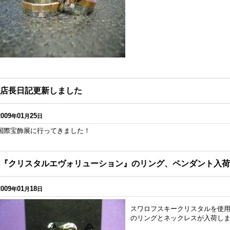
店長日記更新しました
2009
01
25
年
月
日
国際宝飾展に行ってきました！
『クリスタルエヴォリューション』のリング、ペンダント入荷
2009
01
18
年
月
日
スワロフスキークリスタルを使
のリングとネックレスが入荷し