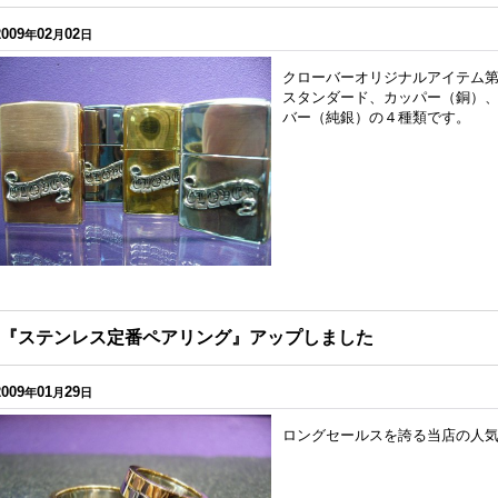
2009
02
02
年
月
日
クローバーオリジナルアイテム第二
スタンダード、カッパー（銅）
バー（純銀）の４種類です。
『ステンレス定番ペアリング』アップしました
2009
01
29
年
月
日
ロングセールスを誇る当店の人