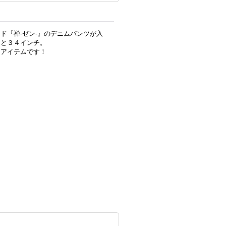
ド『禅-ゼン-』のデニムパンツが入
チと３４インチ。
なアイテムです！