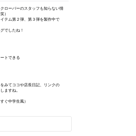
、クローバーのスタッフも知らない情
（笑）
アイテム第２弾、第３弾を製作中で
ングでしたね！
ネートできる
会をみてココや店長日記、リンクの
表しますね。
うすぐ中学生風）