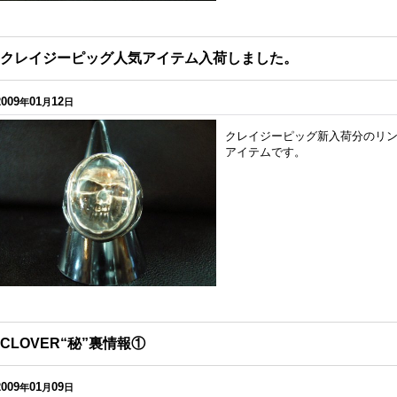
クレイジーピッグ人気アイテム入荷しました。
2009
01
12
年
月
日
クレイジーピッグ新入荷分のリ
アイテムです。
CLOVER“秘”裏情報①
2009
01
09
年
月
日