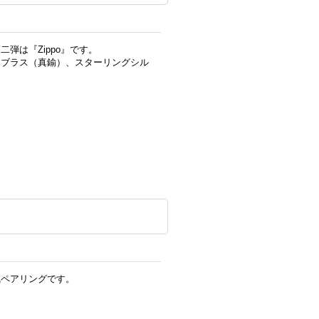
弾は『Zippo』です。
、ブラス（真鍮）、スターリングシル
気ペアリングです。