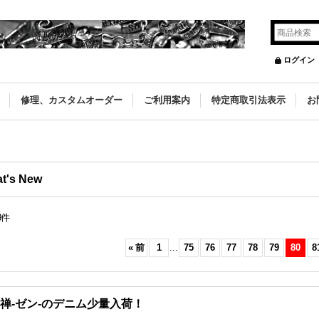
ログイン
修理、カスタムオーダー
ご利用案内
特定商取引法表示
お
t's New
8
件
«
前
1
...
75
76
77
78
79
80
8
禅-ゼン-のデニム少量入荷！