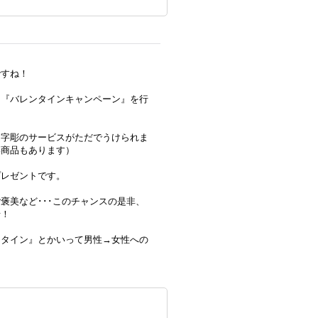
ですね！
て『バレンタインキャンペーン』を行
文字彫のサービスがただでうけられま
い商品もあります）
プレゼントです。
褒美など･･･このチャンスの是非、
せ！
ンタイン』とかいって男性→女性への