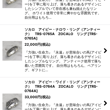
ー)を丁寧に彫り上げ、落ち着きのあるデザインに
したシンプルでいて存在感も兼ね揃えたなリン
グ。 ホワイト使用で非常に爽やかな雰囲気です。
自分用はもちろ…
ソカロ アイビー・ナロウ・リング（アンティー
ク） TRS-0765A ZOCALO リング
[
TRS-
0765A
]
22,000
円
(税込)
『力強い生命力』『永遠』が意味合いの蔦(アイビ
ー)を丁寧に彫り上げ、落ち着きのあるデザインに
したシンプルなリング。 アンティーク使用で落ち
着いた雰囲気です。 自分用はもちろん、ペアリン
グ、ギフトに…
ソカロ アイビー・ワイド・リング（アンティー
ク） TRS-0764A ZOCALO リング
[
TRS-
0764A
]
33,000
円
(税込)
『力強い生命力』『永遠』が意味合いの蔦(アイビ
ー)を丁寧に彫り上げ、落ち着きのあるデザインに