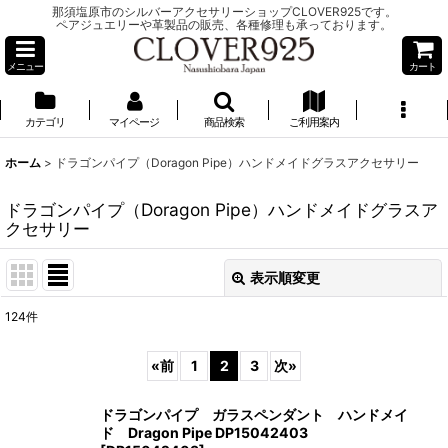
那須塩原市のシルバーアクセサリーショップCLOVER925です。
ペアジュエリーや革製品の販売、各種修理も承っております。
メニュー
カート
カテゴリ
マイページ
商品検索
ご利用案内
ホーム
>
ドラゴンパイプ（Doragon Pipe）ハンドメイドグラスアクセサリー
ドラゴンパイプ（Doragon Pipe）ハンドメイドグラスア
クセサリー
表示順変更
閉じる
124
件
表示数
:
«
前
1
2
3
次
»
並び順
:
ドラゴンパイプ ガラスペンダント ハンドメイ
ド Dragon Pipe DP15042403
絞り込む