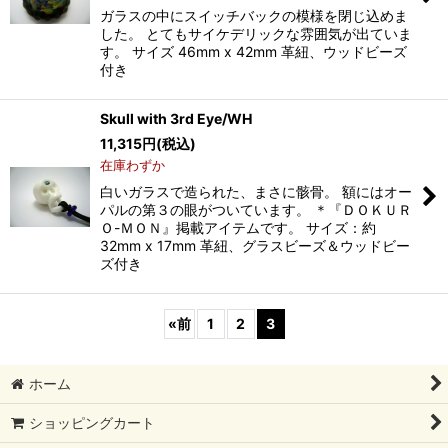
ガラスの中にスイッチバックの模様を閉じ込めま
した。 とてもサイケデリックな雰囲気が出ていま
す。 サイズ 46mm x 42mm 革紐、ウッドビーズ
付き
Skull with 3rd Eye/WH
11,315
円
(税込)
在庫わずか
白いガラスで造られた、まさに骸骨。 額にはオー
パルの第３の眼がついています。 ＊『ＤＯＫＵＲ
Ｏ-ＭＯＮ』掲載アイテムです。 サイズ：約
32mm x 17mm 革紐、グラスビーズ＆ウッドビー
ズ付き
«
前
1
2
3
ホーム
ショッピングカート