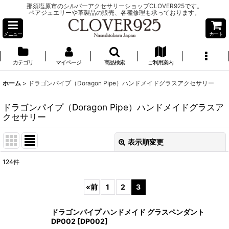
那須塩原市のシルバーアクセサリーショップCLOVER925です。
ペアジュエリーや革製品の販売、各種修理も承っております。
メニュー
カート
カテゴリ
マイページ
商品検索
ご利用案内
ホーム
>
ドラゴンパイプ（Doragon Pipe）ハンドメイドグラスアクセサリー
ドラゴンパイプ（Doragon Pipe）ハンドメイドグラスア
クセサリー
表示順変更
閉じる
124
件
表示数
:
«
前
1
2
3
並び順
:
ドラゴンパイプ ハンドメイド グラスペンダント
DP002
[
DP002
]
絞り込む