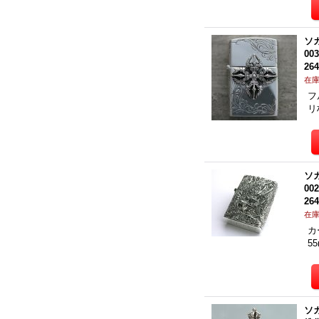
ソ
00
26
在
フ
リ
ソ
00
26
在
カ
5
ソ