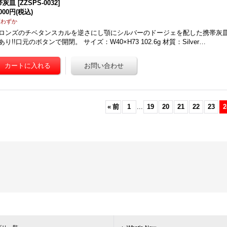
帯灰皿
[
ZZSPS-0032
]
,000円
(税込)
庫わずか
ロンズのチベタンスカルを逆さにし顎にシルバーのドージェを配した携帯灰
あり!!口元のボタンで開閉。 サイズ：W40×H73 102.6g 材質：Silver…
«
前
1
...
19
20
21
22
23
2