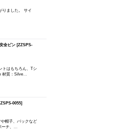
がりました。 サイ
 安全ピン
[
ZZSPS-
ントはもちろん、Tシ
質：Silve…
ZZSPS-0055
]
ツや帽子、バックなど
：ポーチ、…