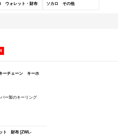
ロ ウォレット・財布
ソカロ その他
4
O キーチェーン キーホ
シルバー製のキーリング
レット 財布
[
ZWL-