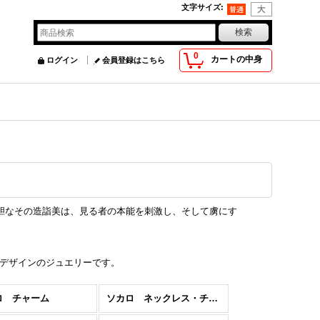
文字サイズ
:
0
カートの中身
ログイン
会員登録はこちら
大胆なその造詣美は、見る者の本能を刺激し、そして虜にす
デザインのジュエリーです。
ロ チャーム
ソカロ ネックレス・チェーン