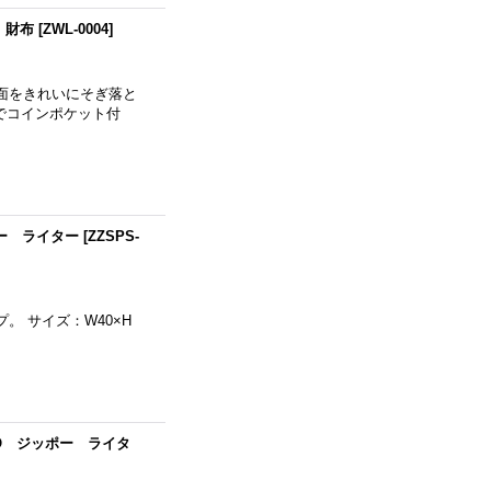
 財布
[
ZWL-0004
]
面をきれいにそぎ落と
でコインポケット付
ポー ライター
[
ZZSPS-
 サイズ：W40×H
LO ジッポー ライタ