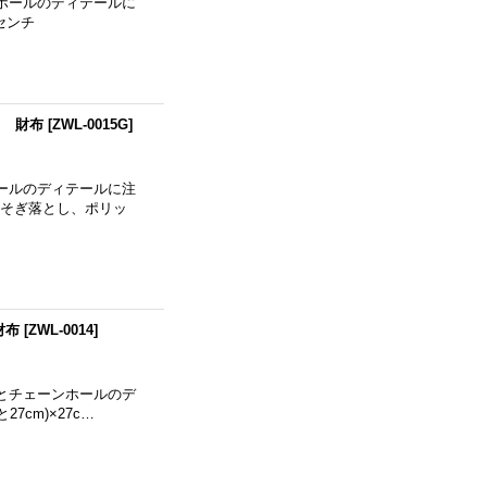
ホールのディテールに
センチ
ト 財布
[
ZWL-0015G
]
ールのディテールに注
にそぎ落とし、ポリッ
財布
[
ZWL-0014
]
とチェーンホールのデ
cm)×27c…