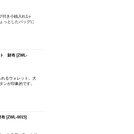
プ付き小銭入れ1ヶ
ちょっとしたバッグに
ット 財布
[
ZWL-
られるウォレット。大
タンが印象的です。
財布
[
ZWL-0015
]