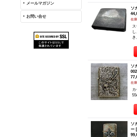
メールマガジン
ソ
44
お問い合せ
在
ス
し
き
ソ
00
77
在
カ
5
ソ
ー
99