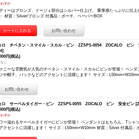
庫わずか
ディーはブロンズ、ドージェ部分はシルバー仕上げ。 重厚感たっぷりに仕上
： 材質：Silver/ブロンズ 付属品：ポーチ、ペーパーBOX
カロ チベタン・スマイル・スカル・ピン ZZSPS-0054 ZOCALO ピン
54
]
,000円
(税込)
庫なし
ァニーな雰囲気が人気のチベタン・スマイル・スカルにピンが登場！ ペンダ
ツや帽子、バックなどのアクセントに活躍します！ サイズ：L50mm×W10mm 材
カロ サーベルタイガー・ピン ZZSPS-0055 ZOCALO ピン 安全ピン
[
,000円
(税込)
庫わずか
ワー溢れるサーベルタイガーにピンが登場！ ペンダントはもちろん、Tシャ
アクセントに活躍します！ サイズ：L50mm×W10mm 材質：Silver 付属品