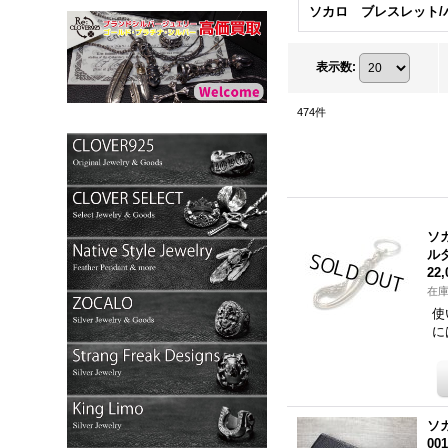
表示数
:
474
件
ソ
ル
22
在
使
に
ソ
00