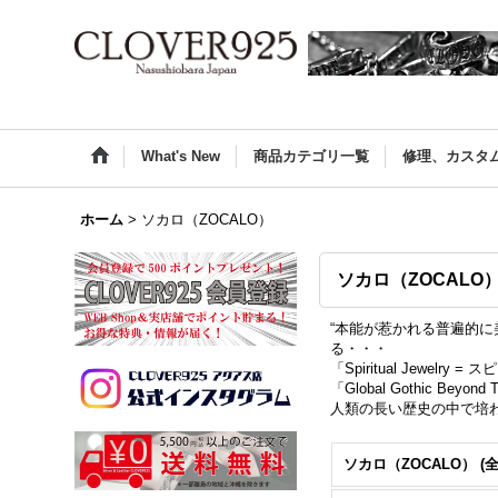
What's New
商品カテゴリ一覧
修理、カスタ
ホーム
>
ソカロ（ZOCALO）
ソカロ（ZOCALO
“本能が惹かれる普遍的
る・・・
「Spiritual Jewelr
「Global Gothic Beyon
人類の長い歴史の中で培