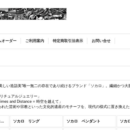
ムオーダー
ご利用案内
特定商取引法表示
お問い合せ
）
に美しい造詣美”唯一無二の存在であり続けるブランド「ソカロ」。繊細かつ
y = スピリチュアルジュエリー」
d Times and Distance = 時空を越えて」
われた芸術や宗教といった文化的遺産のモチーフを、現代の様式に置き換えた
ソカロ（ZOCALO） (全商品)
ソカロ リング
ソカロ ペンダント
ソカ