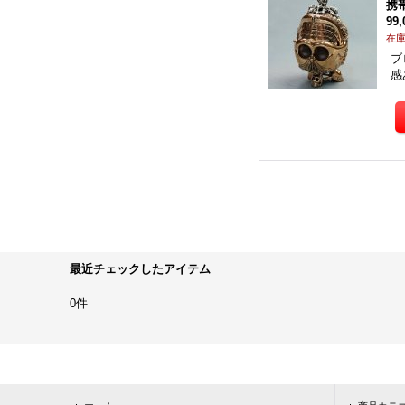
携
99
在
ブ
感
最近チェックしたアイテム
0件