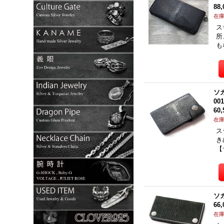
88
在
ス
所
も
ソ
00
60
在
ス
き
【
ソ
66
在