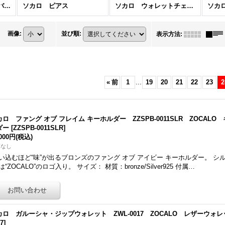
ソカロ ブレスレット/バングル
ソカロ ピアス
ソカロ ウォレットチェーン・キーチェーン
ソカ
画像
:
並び順
:
表示方法
:
«
前
1
...
19
20
21
22
23
2
カロ ファング オブ フレイム キーホルダー ZZSPB-0011SLR ZOCAL
ダー
[
ZZSPB-0011SLR
]
,000円
(税込)
庫なし
い込むほど“味”が出るブロンズのファング オブ アイビー キーホルダー。 
は“ZOCALO”のロゴ入り。 サイズ： 材質：bronze/Silver925 付属…
カロ ガルーシャ・ジップウォレット ZWL-0017 ZOCALO レザーウォ
17
]