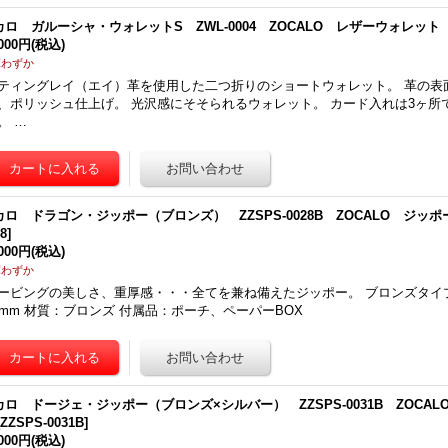
カロ ガルーシャ・ウォレットS ZWL-0004 ZOCALO レザーウォレット
,000円
(税込)
庫わずか
ティングレイ（エイ）革を使用した二つ折りのショートウォレット。 革の表
、ポリッシュ仕上げ。 光沢感にそそられるウォレット。 カード入れは3ヶ所
。 …
カロ ドラゴン・ジッポー（ブロンズ） ZZSPS-0028B ZOCALO ジッ
28
]
,000円
(税込)
庫わずか
ービングの美しさ、重厚感・・・全てを兼ね備えたジッポー。 ブロンズタイプ。
5mm 材質：ブロンズ 付属品：ポーチ、ペーパーBOX
カロ ドージェ・ジッポー（ブロンズ×シルバー） ZZSPS-0031B ZOCA
[
ZZSPS-0031B
]
,000円
(税込)