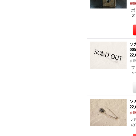
在
ボ
ズ
ソ
00
22
在
フ
ャ
ソ
22
在
パ
の