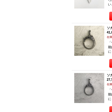
い
ソ
41
在
「
期
に
ソ
27
在
「
期
に