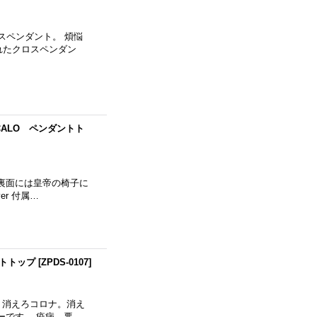
スペンダント。 煩悩
れたクロスペンダン
CALO ペンダントト
裏面には皇帝の椅子に
er 付属…
ントトップ
[
ZPDS-0107
]
。 消えろコロナ。消え
ーです。 疫病、悪