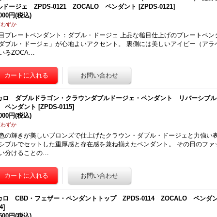
ルドージェ ZPDS-0121 ZOCALO ペンダント
[
ZPDS-0121
]
,000円
(税込)
庫わずか
目プレートペンダント：ダブル・ドージェ 上品な槌目仕上げのプレートペン
ダブル・ドージェ」が心地よいアクセント。 裏側には美しいアイビー（アラ
いるZOCA…
カロ ダブルドラゴン・クラウンダブルドージェ・ペンダント リバーシブル ZPD
O ペンダント
[
ZPDS-0115
]
,000円
(税込)
庫わずか
色の輝きが美しいブロンズで仕上げたクラウン・ダブル・ドージェと力強い
シブルでセットした重厚感と存在感を兼ね揃えたペンダント。 その日のファ
い分けることの…
カロ CBD・フェザー・ペンダントトップ ZPDS-0114 ZOCALO ペンダ
4
]
,500円
(税込)