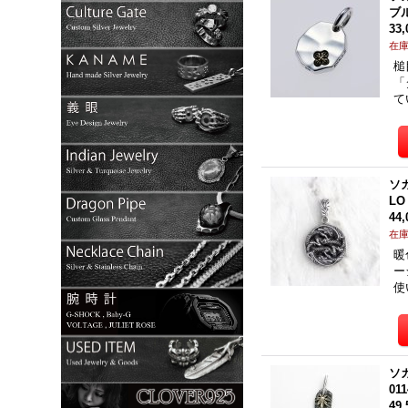
ブ
33
在
槌
「
て
ソ
L
44
在
暖
ー
使
ソ
011
49