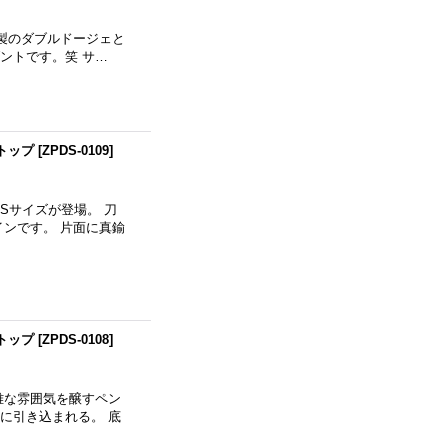
製のダブルドージェと
ントです。笑 サ…
トトップ
[
ZPDS-0109
]
Sサイズが登場。 刀
ンです。 片面に真鍮
トトップ
[
ZPDS-0108
]
雅な雰囲気を醸すペン
に引き込まれる。 底