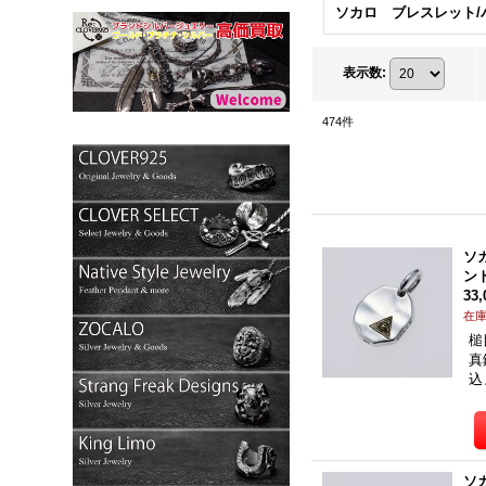
表示数
:
474
件
ソカ
ン
33
在
槌
真
込
ソカ