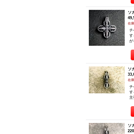
ソ
49
在
チ
す
が
ソ
33
在
チ
す
主
ソ
22