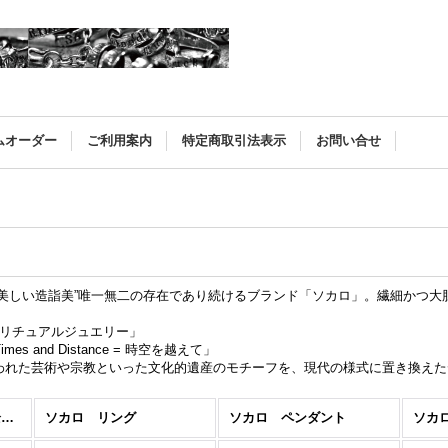
ムオーダー
ご利用案内
特定商取引法表示
お問い合せ
）
に美しい造詣美”唯一無二の存在であり続けるブランド「ソカロ」。繊細かつ
y = スピリチュアルジュエリー」
d Times and Distance = 時空を越えて」
われた芸術や宗教といった文化的遺産のモチーフを、現代の様式に置き換えた
ソカロ（ZOCALO） (全商品)
ソカロ リング
ソカロ ペンダント
ソカ