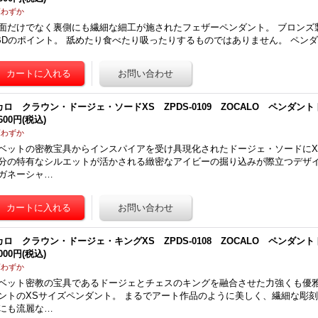
庫わずか
面だけでなく裏側にも繊細な細工が施されたフェザーペンダント。 ブロンズ
BDのポイント。 舐めたり食べたり吸ったりするものではありません。 ペンダ
カロ クラウン・ドージェ・ソードXS ZPDS-0109 ZOCALO ペンダン
,600円
(税込)
庫わずか
ベットの密教宝具からインスパイアを受け具現化されたドージェ・ソードにX
分の特有なシルエットが活かされる緻密なアイビーの掘り込みが際立つデザイ
ガネーシャ…
カロ クラウン・ドージェ・キングXS ZPDS-0108 ZOCALO ペンダン
,000円
(税込)
庫わずか
ベット密教の宝具であるドージェとチェスのキングを融合させた力強くも優
ントのXSサイズペンダント。 まるでアート作品のように美しく、繊細な彫刻
にも流麗な…