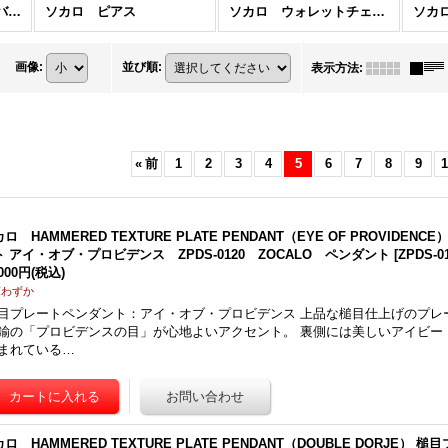
ソカロ ブレスレット/バングル
ソカロ ピアス
ソカロ ウォレットチェーン・キーチェーン
ソカ
画像
:
並び順
:
表示方法
:
«
前
1
2
3
4
5
6
7
8
9
1
ロ HAMMERED TEXTURE PLATE PENDANT（EYE OF PROVIDE
ト アイ・オブ・プロビデンス ZPDS-0120 ZOCALO ペンダント
[
ZPDS-0
,000円
(税込)
庫わずか
目プレートペンダント：アイ・オブ・プロビデンス 上品な槌目仕上げのプレ
鍮の「プロビデンスの目」が心地よいアクセント。 裏側には美しいアイビー
まれている…
ロ HAMMERED TEXTURE PLATE PENDANT（DOUBLE DORJE）