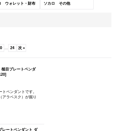
ロ ウォレット・財布
ソカロ その他
0
...
24
次
»
NCE） 槌目プレートペンダ
120
]
ートペンダントです。
（アラベスク）が掘り
 槌目プレートペンダント ダ