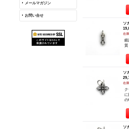
メールマガジン
お問い合せ
ソ
19
在
鏡
質
ソ
29
在
ク
に
の
ソ