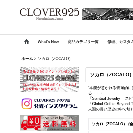
What's New
商品カテゴリ一覧
修理、カスタ
ホーム
>
ソカロ（ZOCALO）
ソカロ（ZOCALO
“本能が惹かれる普遍的
る・・・
「Spiritual Jewelr
「Global Gothic Beyon
人類の長い歴史の中で培