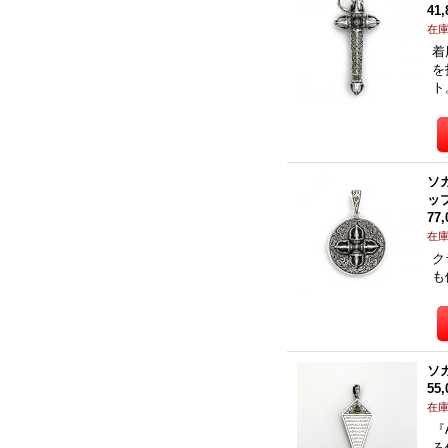
41
在
着
を
ト
ソ
ッ
77
在
ク
も
ソ
55
在
『
ろ