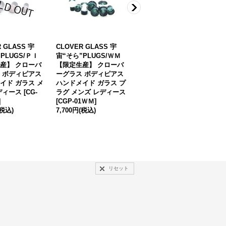
 GLASS 宇
CLOVER GLASS 宇
CLOVER GLASS Titani
C
PLUGS/ＰＩ
宙“そら”PLUGS/ＷＭ
um Captive Bead Ring
a
産】 クローバ
【限定生産】 クローバ
16Ga CG-T-CBR16 クロ
6
 ボディピアス
ーグラス ボディピアス
ーバーグラス チタン キ
1
イド ガラス メ
ハンドメイド ガラス プ
ャプティブビーズリング
在
ディース
[
CG-
ラグ メンズ レディース
ボディピアス メンズ レ
]
[
CGP-01ＷＭ
]
ディース
[
CG-T-CBR16
]
(税込)
7,700円
(税込)
2,200円
(税込)
リセット