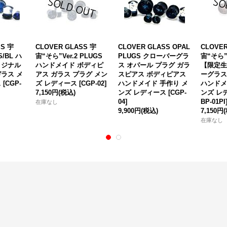
SS 宇
CLOVER GLASS 宇
CLOVER GLASS OPAL
CLOVER
/BL ハ
宙“そら”Ver.2 PLUGS
PLUGS クローバーグラ
宙“そら”
リジナル
ハンドメイド ボディピ
ス オパール プラグ ガラ
【限定生
ラス メ
アス ガラス プラグ メン
スピアス ボディピアス
ーグラス
ス
[
CGP-
ズ レディース
[
CGP-02
]
ハンドメイド 手作り メ
ハンドメ
7,150円
(税込)
ンズ レディース
[
CGP-
ンズ レ
04
]
BP-01PI
在庫なし
9,900円
(税込)
7,150円
在庫なし