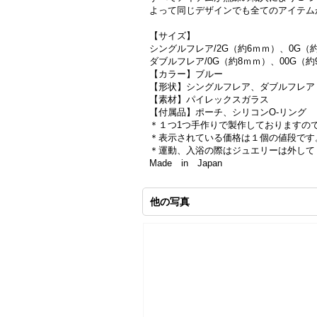
よって同じデザインでも全てのアイテム
【サイズ】
シングルフレア/2G（約6ｍｍ）、0G（約
ダブルフレア/0G（約8ｍｍ）、00G（約9ｍ
【カラー】ブルー
【形状】シングルフレア、ダブルフレア
【素材】パイレックスガラス
【付属品】ポーチ、シリコンO-リング
＊１つ1つ手作りで製作しておりますの
＊表示されている価格は１個の値段です
＊運動、入浴の際はジュエリーは外して
Made in Japan
他の写真