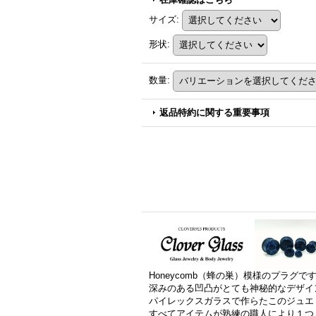
サイズ
:
形状
:
数量
:
返品特約に関する重要事項
Honeycomb（蜂の巣）模様のプラグで
深みのある凹凸がとても神秘的なデザイ
パイレックスガラスで作らたこのジュエ
すべてアイテムが熟練の職人により１つ