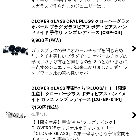
イメージした宇宙“そら”プラグです。パイレック
スガラスで作らたこのジュエリーは…
CLOVER GLASS OPAL PLUGS クローバーグラス
オパール プラグ ガラスピアス ボディピアス ハン
ドメイド 手作り メンズ レディース
[
CGP-04
]
9,900
円
(税込)
ガラスプラグの中にオパールチップを閉じ込め
た、とても美しいプラグです。オパールチップの
形状、収まり方など同じものが２つとないまさに
一点物のジュエリーが出来上がりました。近年ラ
ンプワーク用の質の良いオパ…
CLOVER GLASS 宇宙“そら”PLUGS/ＰＩ 【限定
生産】 クローバーグラス ボディピアス ハンドメ
イド ガラス メンズ レディース
[
CG-BP-01PI
]
7,150
円
(税込)
在庫なし
【【限定生産】宇宙“そら”プラグ：ピンク】
CLOVER925オリジナルボディジュエリー
『CLOVER GLASS』の第一弾は小さな宇宙空間を
イメージした宇宙“そら&…