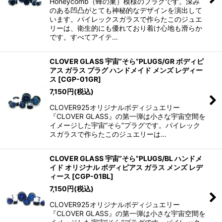
Honeycomb（蜂の巣）模様のプラグです。深み
のある凹凸がとても神秘的なデザインを演出して
います。パイレックスガラスで作らたこのジュエ
リーは、衛生的にも優れており着け心地も滑らか
です。すべてアイテ…
CLOVER GLASS 宇宙“そら”PLUGS/GR ボディピ
アス ガラス プラグ ハンドメイド メンズ レディー
ス
[
CGP-01GR
]
7,150
円
(税込)
CLOVER925オリジナルボディジュエリー
『CLOVER GLASS』の第一弾は小さな宇宙空間を
イメージした宇宙“そら”プラグです。パイレック
スガラスで作らたこのジュエリーは…
CLOVER GLASS 宇宙“そら”PLUGS/BL ハンドメ
イド オリジナル ボディピアス ガラス メンズ レデ
ィース
[
CGP-01BL
]
7,150
円
(税込)
CLOVER925オリジナルボディジュエリー
『CLOVER GLASS』の第一弾は小さな宇宙空間を