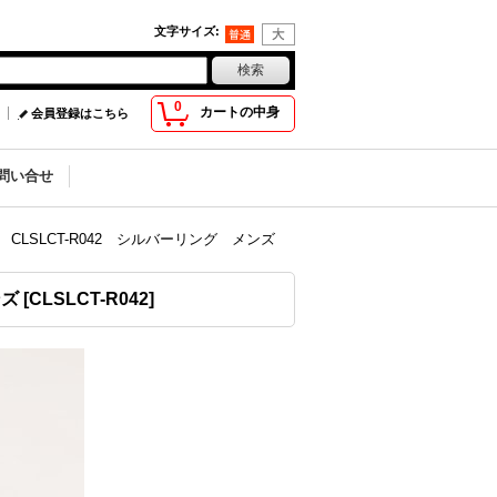
文字サイズ
:
0
カートの中身
会員登録はこちら
問い合せ
CLSLCT-R042 シルバーリング メンズ
ンズ
[
CLSLCT-R042
]