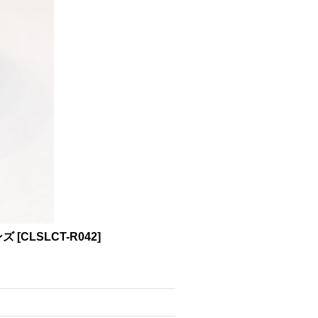
ンズ
[
CLSLCT-R042
]