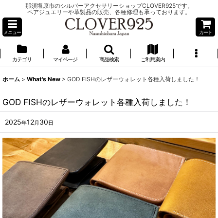
那須塩原市のシルバーアクセサリーショップCLOVER925です。
ペアジュエリーや革製品の販売、各種修理も承っております。
メニュー
カート
カテゴリ
マイページ
商品検索
ご利用案内
ホーム
>
What's New
>
GOD FISHのレザーウォレット各種入荷しました！
GOD FISHのレザーウォレット各種入荷しました！
2025
12
30
年
月
日