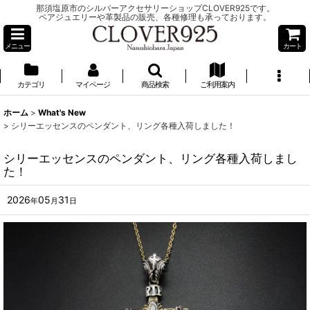
那須塩原市のシルバーアクセサリーショップCLOVER925です。
ペアジュエリーや革製品の販売、各種修理も承っております。
メニュー
カート
カテゴリ
マイページ
商品検索
ご利用案内
ホーム
>
What's New
>
シリーエッセンスのペンダント、リング各種入荷しました！
シリーエッセンスのペンダント、リング各種入荷しまし
た！
2026
05
31
年
月
日