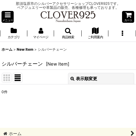
那須塩原市のシルバーアクセサリーショップCLOVER925です。
ペアジュエリーや革製品の販売、各種修理も承っております。
メニュー
カート
カテゴリ
マイページ
商品検索
ご利用案内
ホーム
>
New Item
>
シルバーチェーン
シルバーチェーン
[
New Item
]
表示順変更
閉じる
0
件
表示数
:
並び順
:
絞り込む
ホーム