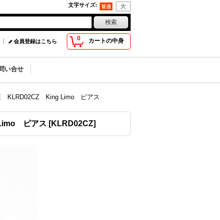
文字サイズ
:
0
カートの中身
会員登録はこちら
問い合せ
LRD02CZ King Limo ピアス
Limo ピアス
[
KLRD02CZ
]