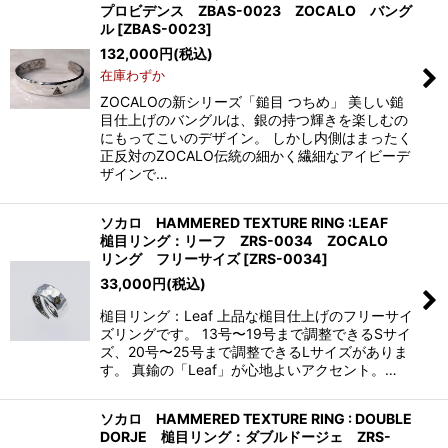
プロビデンス ZBAS-0023 ZOCALO バング
ル
[
ZBAS-0023
]
132,000
円
(税込)
在庫わずか
ZOCALOの新シリーズ「鎚目 つちめ」 美しい鎚
目仕上げのバングルは、銀の持つ輝きを楽しむの
にもってこいのデザイン。 しかし内側はまったく
正反対のZOCALO伝統の細かく繊細なアイビーデ
ザインで…
ソカロ HAMMERED TEXTURE RING :LEAF
槌目リング：リーフ ZRS-0034 ZOCALO
リング フリーサイズ
[
ZRS-0034
]
33,000
円
(税込)
槌目リング：Leaf 上品な槌目仕上げのフリーサイ
ズリングです。 13号〜19号まで調整できるSサイ
ズ、20号〜25号まで調整できるLサイズがありま
す。 真鍮の「Leaf」が心地よいアクセント。…
ソカロ HAMMERED TEXTURE RING : DOUBLE
DORJE 槌目リング：ダブルドージェ ZRS-