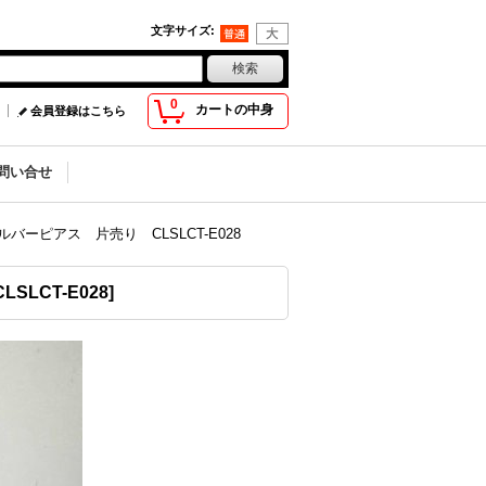
文字サイズ
:
0
カートの中身
会員登録はこちら
問い合せ
バーピアス 片売り CLSLCT-E028
CLSLCT-E028
]