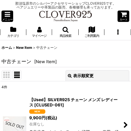
那須塩原市のシルバーアクセサリーショップCLOVER925です。
ペアジュエリーや革製品の販売、各種修理も承っております。
メニュー
カート
カテゴリ
マイページ
商品検索
ご利用案内
ホーム
>
New Item
>
中古チェーン
中古チェーン
[
New Item
]
表示順変更
閉じる
4
件
表示数
:
【Used】SILVER925 チェーン メンズ レディー
ス
[
CLUSED-061
]
並び順
:
9,900
円
(税込)
在庫なし
絞り込む