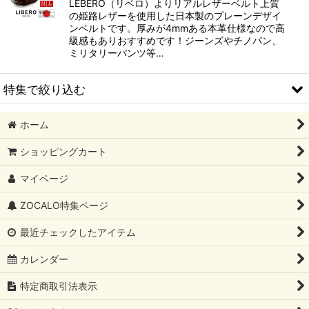
LEBERO（リベロ）よりリアルレザーベルト上質
の姫路レザーを使用した日本製のプレーンデザイ
ンベルトです。厚みが4mmある本革仕様なので高
級感もありおすすめです！ジーンズやチノパン、
ミリタリーパンツ等…
特集で絞り込む
ホーム
￥0～￥4999
ショッピングカート
￥5000～￥9999
マイページ
￥10000〜￥14999
ZOCALO特集ページ
￥15000〜￥19999
最近チェックしたアイテム
￥20000～￥29999
カレンダー
￥30000～￥39999
特定商取引法表示
￥40000～￥49999