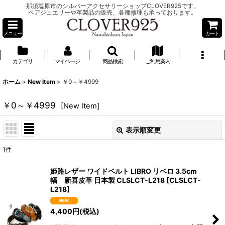
那須塩原市のシルバーアクセサリーショップCLOVER925です。
ペアジュエリーや革製品の販売、各種修理も承っております。
メニュー
カート
カテゴリ
マイページ
商品検索
ご利用案内
ホーム
>
New Item
>
￥0～￥4999
￥0～￥4999
[
New Item
]
表示順変更
閉じる
1
件
表示数
:
姫路レザー ワイドベルト LIBRO リベロ 3.5cm
幅 新喜皮革 日本製 CLSLCT-L218
[
CLSLCT-
並び順
:
L218
]
4,400
円
(税込)
絞り込む