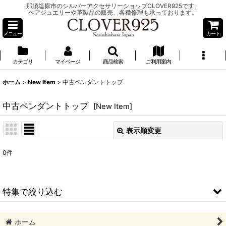
那須塩原市のシルバーアクセサリーショップCLOVER925です。
ペアジュエリーや革製品の販売、各種修理も承っております。
メニュー
カート
カテゴリ
マイページ
商品検索
ご利用案内
ホーム
>
New Item
>
中古ペンダントトップ
中古ペンダントトップ
[
New Item
]
表示順変更
閉じる
0
件
表示数
:
並び順
:
特集で絞り込む
絞り込む
￥0～￥4999
ホーム